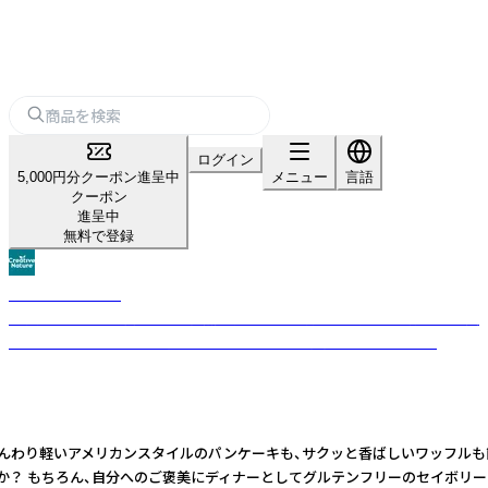
ログイン
5,000円分クーポン進呈中
メニュー
言語
クーポン
進呈中
無料で登録
Creative Nature
14大アレルゲンを排除した、自然素材と地球環境にも配慮する「疑いなく美
味しい」フリーフロム食品。「食べられない」を、「自由に楽しめる」へ。
クスなら、ふんわり軽いアメリカンスタイルのパンケーキも、サクッと香ばしいワ
ちろん、自分へのご褒美にディナーとしてグルテンフリーのセイボリーワッフルを