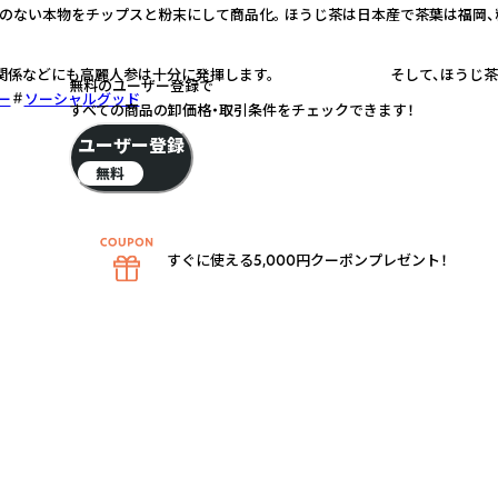
のない本物をチップスと粉末にして商品化。 ほうじ茶は日本産で茶葉は福岡、
美容関係などにも高麗人参は十分に発揮します。 そして、ほうじ茶と
無料のユーザー登録で
ー
ソーシャルグッド
すべての商品の卸価格・取引条件をチェックできます！
ユーザー登録
無料
すぐに使える5,000円クーポンプレゼント！