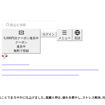
ログイン
5,000円分クーポン進呈中
メニュー
言語
クーポン
進呈中
無料で登録
高麗人参にしきごい
「水の畑」で育つ、地球と人にうれしい健康食材 育てているのは、「熊本の
水」と「錦鯉」 信頼できる安定した高品質の高麗人参です。
ことでまろやかに仕上げました。高麗人参は、疲れを癒やし、ストレス解消、