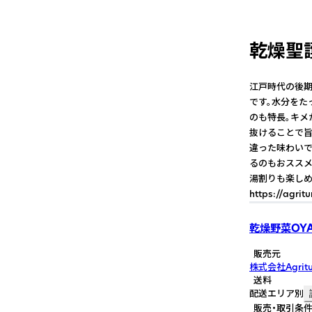
乾燥聖護
江戸時代の後期
です。水分をた
のも特長。キメ
抜けることで旨
違った味わいで
るのもおススメ
湯割りも楽しめ
https://agrit
乾燥野菜OY
販売元
株式会社Agritu
送料
配送エリア別
販売・取引条