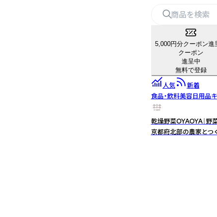
5,000円分クーポン進
クーポン
進呈中
無料で登録
人気
新着
食品・飲料
美容
日用品
キ
乾燥野菜OYAOYA｜
京都府北部の農家とつ