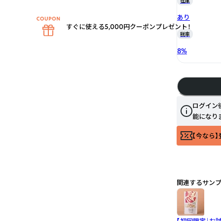
在庫
あり
すぐに使える5,000円クーポンプレゼント！
税率
8
%
ログイン
能になり
【今なら】
関連するサン