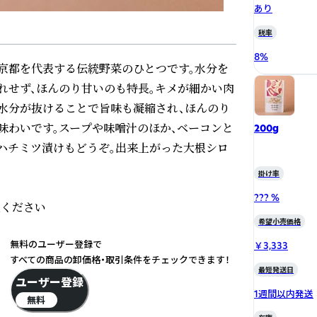
あり
税率
8
%
京都を代表する伝統野菜のひとつです。水分を
れせず、ほんのり甘いのも特長。キメが細かい肉
、水分が抜けることで旨味も凝縮され、ほんのり
味わいです。スープや味噌汁のほか、ベーコンと
200g
ハチミツ漬けもどうぞ。出来上がった大根シロ
掛け率
??? %
ください

希望小売価格
無料のユーザー登録で
￥3,333
すべての商品の卸価格・取引条件をチェックできます！
最短発送日
ユーザー登録
1週間以内発送
無料