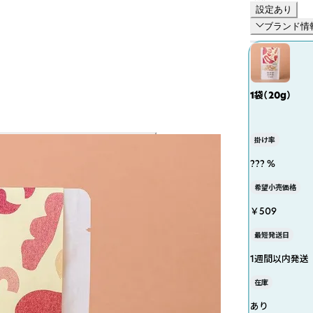
設定あり
ブランド情
1袋（20g）
掛け率
??? %
希望小売価格
￥509
最短発送日
1週間以内発送
在庫
あり