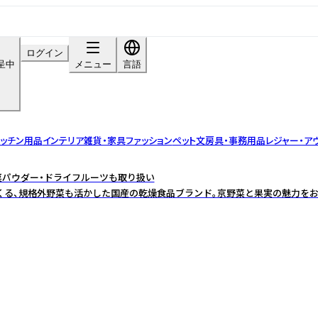
ログイン
呈中
メニュー
言語
ッチン用品
インテリア雑貨・家具
ファッション
ペット
文房具・事務用品
レジャー・ア
野菜パウダー・ドライフルーツも取り扱い
くる、規格外野菜も活かした国産の乾燥食品ブランド。京野菜と果実の魅力をお