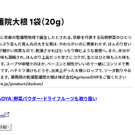
院大根 1袋（20g）
に京都の聖護院地域で誕生したとされる、京都を代表する伝統野菜のひとつ
っぷり含んだ真ん丸の大きな実は、やわらかいのに煮崩れせず、ほんのり甘い
が細かい肉質なので、乾燥させればむっちり弾むような食感へ。また、水分が
味も凝縮され、ほんのり上品だった甘さにコクが。生とはひと味もふた味も
す。スープや味噌汁のほか、ベーコンと相性がいいので一緒にコンソメで煮
です。ハチミツ漬けもどうぞ。出来上がった大根シロップで、ソーダ割りやお
ます。 業務用の乾燥聖護院大根は株式会社AgritureのHPをご覧ください
ure.jp/product/daikon/
AOYA｜野菜パウダー・ドライフルーツも取り扱い
re
詳細
件