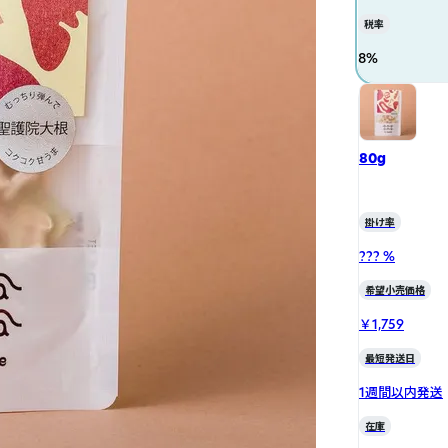
税率
8
%
80g
掛け率
??? %
希望小売価格
￥1,759
最短発送日
1週間以内発送
在庫