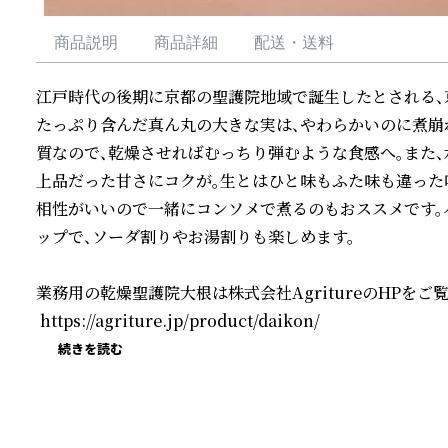
商品説明
商品詳細
配送・送料
江戸時代の後期に京都の聖護院地域で誕生したとされる、
たっぷり含んだ真ん丸の大きな実は、やわらかいのに煮崩
質なので、乾燥させればむっちり弾むような食感へ。また
上品だった甘さにコクが。生とはひと味もふた味も違った
相性がいいので一緒にコンソメで煮るのもおススメです。
ップで、ソーダ割りやお湯割りも楽しめます。

業務用の乾燥聖護院大根は株式会社AgritureのHPをご覧
 https://agriture.jp/product/daikon/
続きを読む