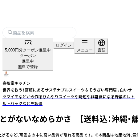
ログイン
5,000円分クーポン進呈中
メニュー
言語
クーポン
進呈中
無料で登録
嘉福堂キッチン
世界を救う！函館にあるサステナブルスイーツ＆そうざい専門店 。白いサ
ツマイモなどから作るひんやりスイーツや時短や非常食になる野菜のレト
ルトパックなどを製造
とがないなめらかさ 【送料込：沖縄・離島
るなど、可愛さの中に高い品質が隠れる商品です。 ※本商品は地産地消、気候