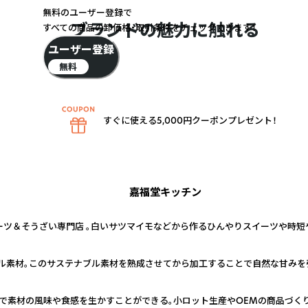
無料のユーザー登録で
ブランドの魅力に触れる
すべての商品の卸価格・取引条件をチェックできます！
ユーザー登録
無料
すぐに使える5,000円クーポンプレゼント！
嘉福堂キッチン
ーツ＆そうざい専門店 。白いサツマイモなどから作るひんやりスイーツや時
ル素材。このサステナブル素材を熟成させてから加工することで自然な甘みを
で素材の風味や食感を生かすことができる。小ロット生産やOEMの商品づく