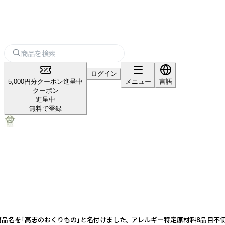
ログイン
5,000円分クーポン進呈中
メニュー
言語
クーポン
進呈中
無料で登録
健菜堂
富山の大地で育んだ「えごま」を、無農薬・無添加にこだわり、搾りたてでお
届け。 自然エネルギーを活用し、SDGs貢献も兼ねる健康志向なブランドで
す。
名を「高志のおくりもの」と名付けました。 アレルギー特定原材料8品目不使