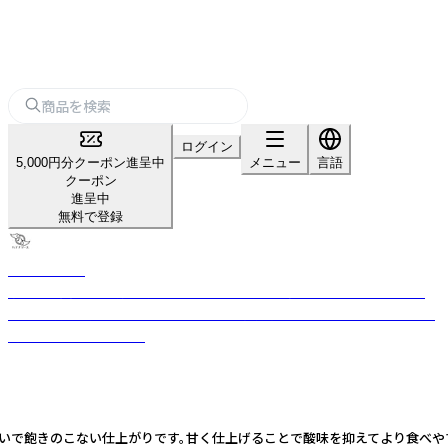
ログイン
5,000円分クーポン進呈中
メニュー
言語
クーポン
進呈中
無料で登録
ハテナソース
ちょっと変わった調味料、ピクルスやシロップ。今までにない味だからこ
そ、食べ方や料理のレシピにこだわらず、自分流の食べ方を 「ハテナ?」な感
覚でお楽しみください。
わいで飽きのこない仕上がりです。甘く仕上げることで酸味を抑えてより食べ