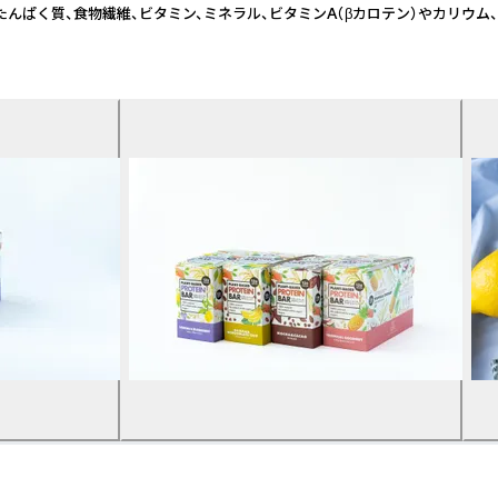
んぱく質、食物繊維、ビタミン、ミネラル、ビタミンA（βカロテン）やカリウム