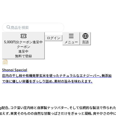
ログイン
5,000円分クーポン進呈中
メニュー
言語
クーポン
進呈中
無料で登録
Shonai Special
庄内の干し柿や有機発芽玄米を使ったナチュラルなエナジーバー。無添加
で体に優しい栄養をぎっしり詰め、素材の旨みを味わえます。
3g配合。コク深い庄内柿と自家製ナッツバター、そして伝統的な製法で作られ
そのものの自然な甘酸っぱさだけをぎゅっと凝縮。爽やかさの中にしっかりとした