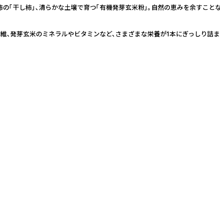
柿の「干し柿」、清らかな土壌で育つ「有機発芽玄米粉」。自然の恵みを余すこと
維、発芽玄米のミネラルやビタミンなど、さまざまな栄養が1本にぎっしり詰ま