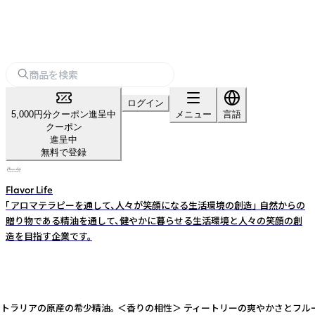
ログイン
5,000円分クーポン進呈中
メニュー
言語
クーポン
進呈中
無料で登録
Flavor Life
「アロマテラピーを通して、人々が笑顔になる生活環境の創造」 自然からの
贈り物である精油を通して、健やかに暮らせる生活環境と人々の笑顔の創
造を目指す企業です。
。 オーストラリアの原産の希少精油。 ＜香りの相性＞ ティートリーの爽やかさ