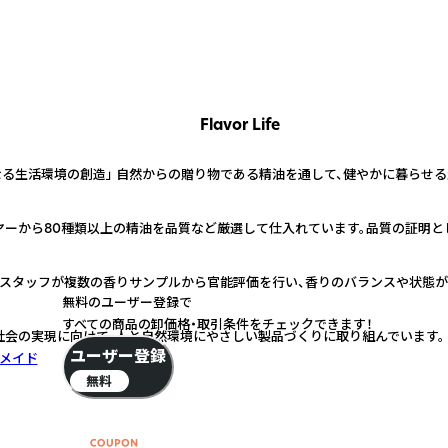
Flavor Life
なる生活環境の創造」 自然からの贈り物である精油を通して、健やかに暮らせ
ーから80種類以上の精油を品質など厳選して仕入れています。品質の証明として
門スタッフが複数の香りサンプルから官能評価を行い、香りのバランスや状態が
無料のユーザー登録で
すべての商品の卸価格・取引条件をチェックできます！
社会の実現に向けて、人と自然環境にやさしい製品づくりに取り組んでいます。
ユーザー登録
メイド
無料