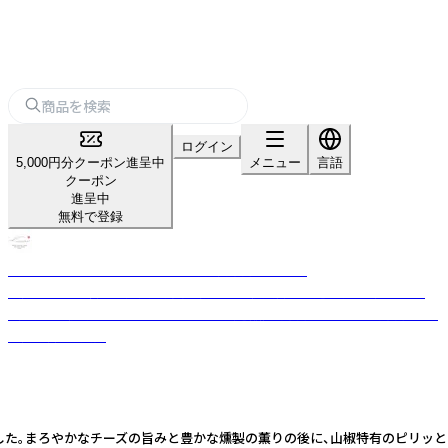
ログイン
5,000円分クーポン進呈中
メニュー
言語
クーポン
進呈中
無料で登録
スモークサーモン・シーフード - 燻製専門店「Kaori」
大阪で半世紀以上の歴史を持ち、職人の伝統技術と厳選素材で「極上の燻
製」を作り続けるスモークサーモンの製造販売専門店。ホテルや専門店への
直売、卸売を展開
した。まろやかなチーズの旨みと豊かな燻製の薫りの後に、山椒特有のピリッとし