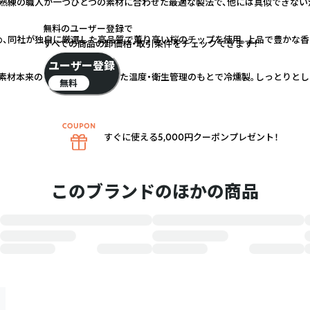
熟練の職人が一つひとつの素材に合わせた最適な製法で、他には真似できない
無料のユーザー登録で
、同社が独自に厳選した高品質で薫り高い桜のチップを使用。上品で豊かな香
すべての商品の卸価格・取引条件をチェックできます！
ユーザー登録
素材本来の旨味を凝縮。徹底した温度・衛生管理のもとで冷燻製。しっとりとし
無料
すぐに使える5,000円クーポンプレゼント！
このブランドのほかの商品