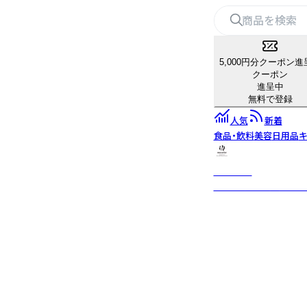
5,000円分クーポン進
クーポン
進呈中
無料で登録
人気
新着
食品・飲料
美容
日用品
キ
mocolier
植物や動物を丁寧に描