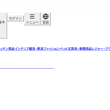
ログイン
呈中
メニュー
言語
ッチン用品
インテリア雑貨・家具
ファッション
ペット
文房具・事務用品
レジャー・ア
き、手作業で仕上げたこだわりの紙雑貨