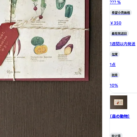
??? %
希望小売価格
￥350
最短発送日
1週間以内発送
在庫
1点
税率
10
%
〔森の動物〕
掛け率