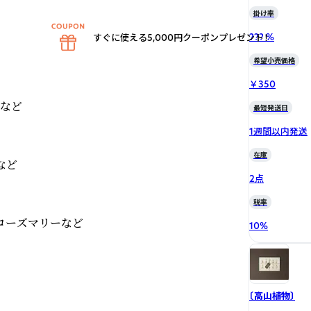
掛け率
??? %
すぐに使える5,000円クーポンプレゼント！
希望小売価格
￥350
など

最短発送日
1週間以内発送
在庫
ど

2点
税率
ローズマリーなど

10
%
〔高山植物〕