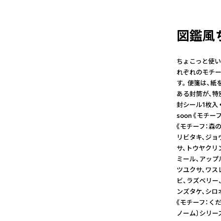
図鑑風
ちょこっと使い
れぞれのモチー
す。 便箋は、
ある封筒が、特
封シール1枚入 
soon 《モチ
《モチーフ：森の
リビタキ、ジョ
サ、トウヤクリ
ミール、アップ
ツユクサ、ワス
ビ、ラズベリー
ンズタケ、シロ
《モチーフ：くだも
ノーム〕シリー