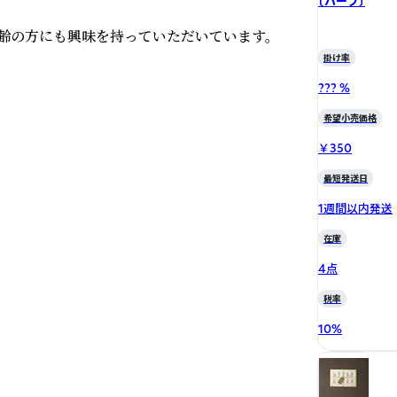
〔ハーブ〕
齢の方にも興味を持っていただいています。

掛け率
??? %
希望小売価格
￥350
最短発送日
1週間以内発送
在庫
4点
税率
10
%