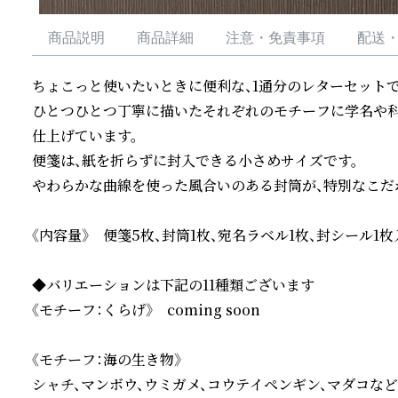
商品説明
商品詳細
注意・免責事項
配送
ちょこっと使いたいときに便利な、1通分のレターセットです
ひとつひとつ丁寧に描いたそれぞれのモチーフに学名や
仕上げています。

便箋は、紙を折らずに封入できる小さめサイズです。

やわらかな曲線を使った風合いのある封筒が、特別なこだわ
《内容量》　便箋5枚、封筒1枚、宛名ラベル1枚、封シール1枚入
◆バリエーションは下記の11種類ございます

《モチーフ：くらげ》　coming soon

《モチーフ：海の生き物》

シャチ、マンボウ、ウミガメ、コウテイペンギン、マダコなど
