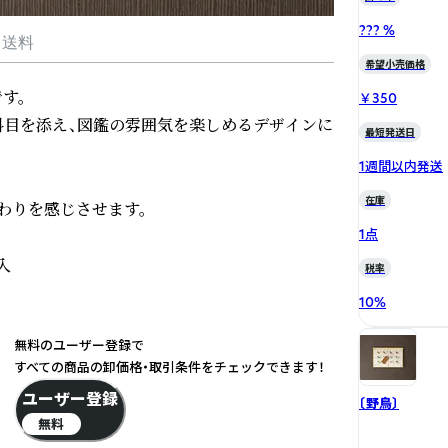
??? %
・送料
希望小売価格
。

￥350
科目を添え、図鑑の雰囲気を楽しめるデザインに
最短発送日
1週間以内発送
在庫
りを感じさせます。 

1点


税率
10
%
無料のユーザー登録で
すべての商品の卸価格・取引条件をチェックできます！
ユーザー登録
〔野鳥〕
無料