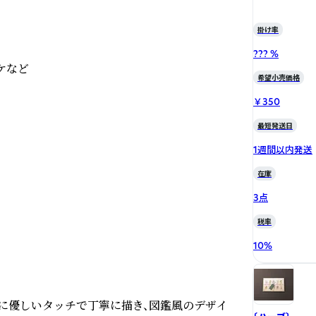
掛け率
??? %
など

希望小売価格
￥350
最短発送日
1週間以内発送
在庫
3点
税率
10
%
に優しいタッチで丁寧に描き、図鑑風のデザイ