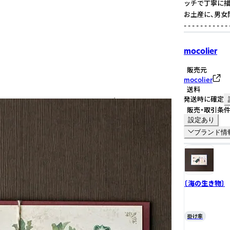
ッチで丁寧に描
お土産に、男女問わ
- - - - - - - - - - - 
mocolier
販売元
mocolier
送料
発送時に確定
販売・取引条
設定あり
ブランド情
〔海の生き物〕
掛け率