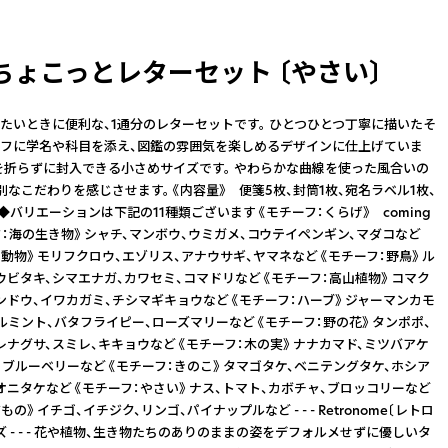
ちょこっとレターセット 〔やさい〕
たいときに便利な、1通分のレターセットです。 ひとつひとつ丁寧に描いたそ
フに学名や科目を添え、図鑑の雰囲気を楽しめるデザインに仕上げていま
紙を折らずに封入できる小さめサイズです。 やわらかな曲線を使った風合いの
別なこだわりを感じさせます。 《内容量》 便箋5枚、封筒1枚、宛名ラベル1枚、
◆バリエーションは下記の11種類ございます 《モチーフ：くらげ》 coming
ーフ：海の生き物》 シャチ、マンボウ、ウミガメ、コウテイペンギン、マダコなど
動物》 モリフクロウ、エゾリス、アナウサギ、ヤマネなど 《モチーフ：野鳥》 ル
ウビタキ、シマエナガ、カワセミ、コマドリなど 《モチーフ：高山植物》 コマク
ンドウ、イワカガミ、チシマギキョウなど 《モチーフ：ハーブ》 ジャーマンカモ
ルミント、バタフライピー、ローズマリーなど 《モチーフ：野の花》 タンポポ、
レナグサ、スミレ、キキョウなど 《モチーフ：木の実》 ナナカマド、ミツバアケ
、ブルーベリーなど 《モチーフ：きのこ》 タマゴタケ、ベニテングタケ、ホシア
オニタケなど 《モチーフ：やさい》 ナス、トマト、カボチャ、ブロッコリーなど
の》 イチゴ、イチジク、リンゴ、パイナップルなど - - - Retronome〔レトロ
ズ - - - 花や植物、生き物たちのありのままの姿をデフォルメせずに優しいタ