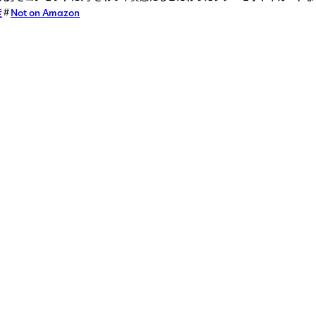
産
Not on Amazon