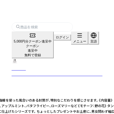
ログイン
5,000円分クーポン進呈中
メニュー
言語
クーポン
進呈中
無料で登録
mocolier
植物や動物を丁寧に描き、手作業で仕上げたこだわりの紙雑貨
風合いのある封筒が、特別なこだわりを感じさせます。 《内容量》 便箋5枚、封筒
、アップルミント、バタフライピー、ローズマリーなど 《モチーフ：野の花》 タン
トやお土産に、男女問わず幅広い年齢の方にも興味を持っていただいています。 - - - - - -