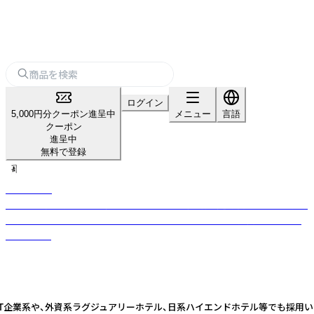
ログイン
5,000円分クーポン進呈中
メニュー
言語
クーポン
進呈中
無料で登録
KanaKichi
金物のまち「燕」で275年続く、日本初の金属洋食器製造専門メーカー。 流行
に流されないシンプルなデザインと使い心地で、一度使えば揃えたくなる
カトラリー
IT企業系や、外資系ラグジュアリーホテル、日系ハイエンドホテル等でも採用い