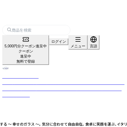
ログイン
5,000円分クーポン進呈中
メニュー
言語
クーポン
進呈中
無料で登録
ノーブルトレーダース
40年以上の直輸入実績を持つ専門店。WEDGWOODやバカラ、マイセンな
ど世界250以上の高級ブランドから日本の伝統工芸品まで、選りすぐりの
食器が揃います。
せのガラス ～。 気分に合わせて自由自在。 食卓に笑顔を運ぶ、イタリア語で「幸