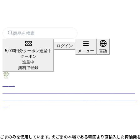
ログイン
5,000円分クーポン進呈中
メニュー
言語
クーポン
進呈中
無料で登録
健菜堂
富山の大地で育んだ「えごま」を、無農薬・無添加にこだわり、搾りたてでお
届け。 自然エネルギーを活用し、SDGs貢献も兼ねる健康志向なブランドで
す。
えごまのみを使用しています。 えごまの本場である韓国より直輸入した搾油機