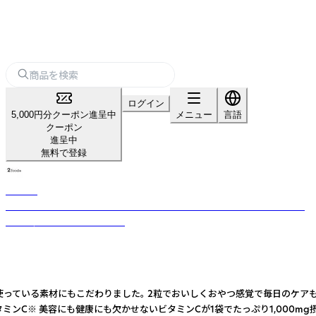
ログイン
5,000円分クーポン進呈中
メニュー
言語
クーポン
進呈中
無料で登録
2foods
“欲しいものは、いつも2つある。”を掲げ、「おいしさ」と食に求める“わがま
ま”を叶えるフードブランド。
っている素材にもこだわりました。 2粒でおいしくおやつ感覚で毎日のケアも、
分のビタミンC※ 美容にも健康にも欠かせないビタミンCが1袋でたっぷり1,00