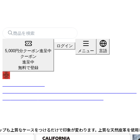
ログイン
5,000円分クーポン進呈中
メニュー
言語
クーポン
進呈中
無料で登録
USA GENERAL STORE
古き良きビンテージテイストのデザインを現代的なテイストを加えること
で、唯一無二のプロダクトへと昇華させるブランドです。
プも上質なケースをつけるだけで印象が変わります。 上質な天然皮革を使用