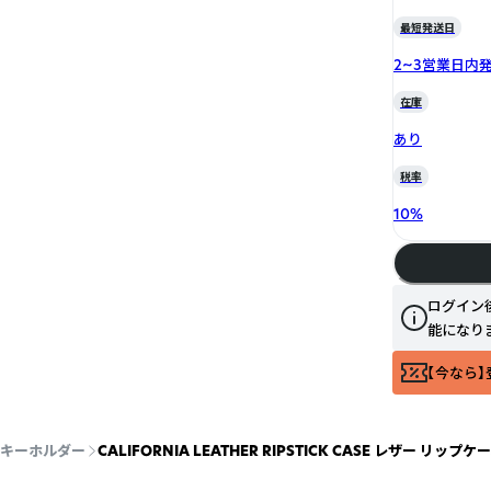
最短発送日
2~3営業日内
在庫
あり
税率
10
%
ログイン
能になり
【今なら】
キーホルダー
CALIFORNIA LEATHER RIPSTICK CASE レザー リップ