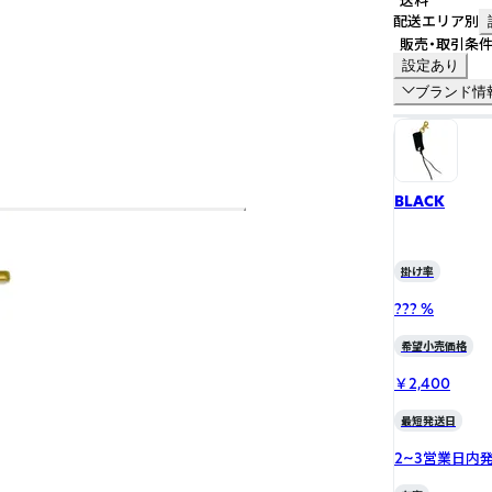
送料
配送エリア別
販売・取引条
設定あり
ブランド情
BLACK
掛け率
??? %
希望小売価格
￥2,400
最短発送日
2~3営業日内