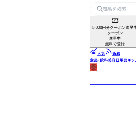
5,000円分クーポン進呈
クーポン
進呈中
無料で登録
人気
新着
食品・飲料
美容
日用品
キッ
USA GENERAL STORE
古き良きビンテージテイ