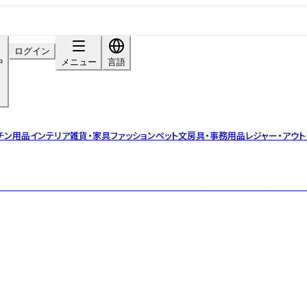
ログイン
中
メニュー
言語
チン用品
インテリア雑貨・家具
ファッション
ペット
文房具・事務用品
レジャー・アウト
ストのデザインを現代的なテイストを加えることで、唯一無二のプロダクトへと