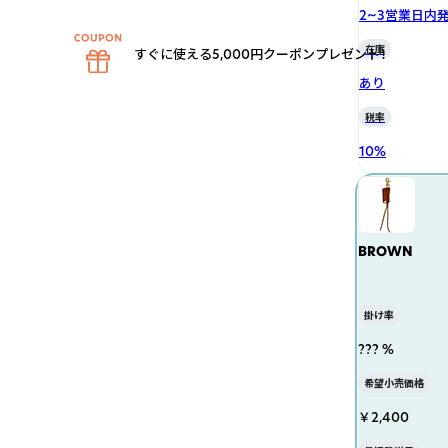
2~3営業日内
在庫
すぐに使える5,000円クーポンプレゼント！
あり
税率
10
%
BROWN
掛け率
??? %
希望小売価格
￥2,400