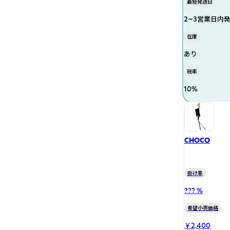
最短発送日
2~3営業日内
在庫
あり
税率
10
%
CHOCO
掛け率
??? %
希望小売価格
￥2,400