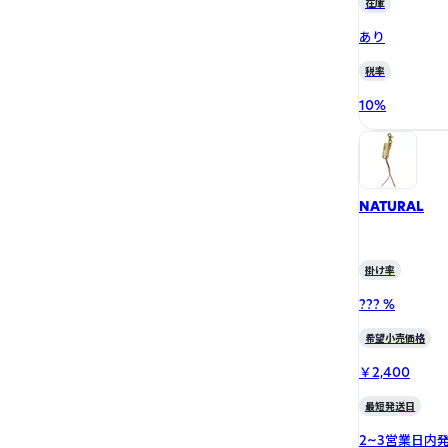
在庫
あり
税率
10
%
NATURAL
掛け率
??? %
希望小売価格
￥2,400
最短発送日
2~3営業日内