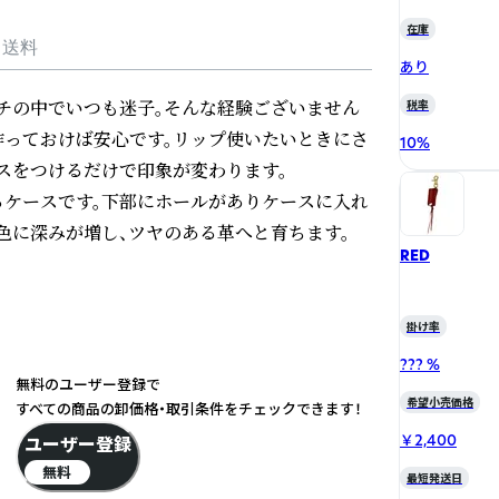
在庫
・送料
あり
チの中でいつも迷子。そんな経験ございません
税率
っておけば安心です。リップ使いたいときにさ
10
%
をつけるだけで印象が変わります。

ケースです。下部にホールがありケースに入れ
色に深みが増し、ツヤのある革へと育ちます。
RED
掛け率
??? %
無料のユーザー登録で
希望小売価格
すべての商品の卸価格・取引条件をチェックできます！
￥2,400
ユーザー登録
無料
最短発送日