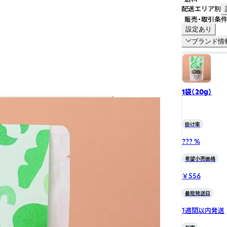
配送エリア別
販売・取引条
設定あり
ブランド情
1袋（20g）
掛け率
??? %
希望小売価格
￥556
最短発送日
1週間以内発送