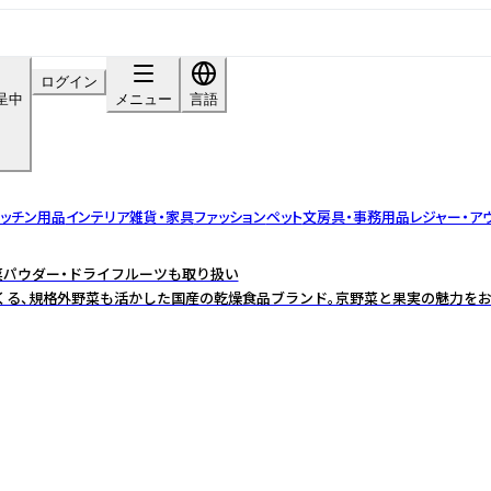
ログイン
呈中
メニュー
言語
ッチン用品
インテリア雑貨・家具
ファッション
ペット
文房具・事務用品
レジャー・ア
野菜パウダー・ドライフルーツも取り扱い
くる、規格外野菜も活かした国産の乾燥食品ブランド。京野菜と果実の魅力をお