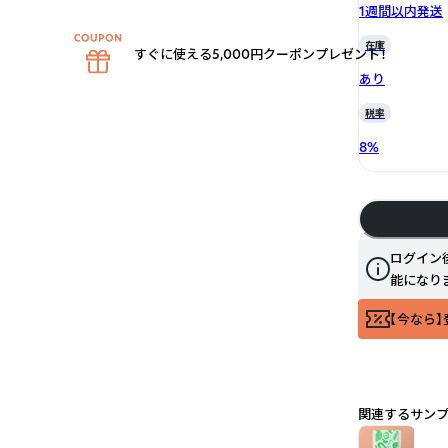
1週間以内発送
在庫
すぐに使える5,000円クーポンプレゼント！
あり
税率
8
%
ログイン
能になり
【今なら】
関連するサン