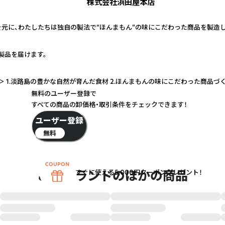
株式会社浜田屋本店
元に、わたしたちは独自の製法で“ほんまもん”の味にこだわった商品を製造し
製品を届けます。
 1.淡路島の豊かな自然が育んだ食材 2.ほんまもんの味にこだわった商品づく
無料のユーザー登録で
すべての商品の卸価格・取引条件をチェックできます！
ユーザー登録
無料
このブランドのほかの商品
すぐに使える5,000円クーポンプレゼント！