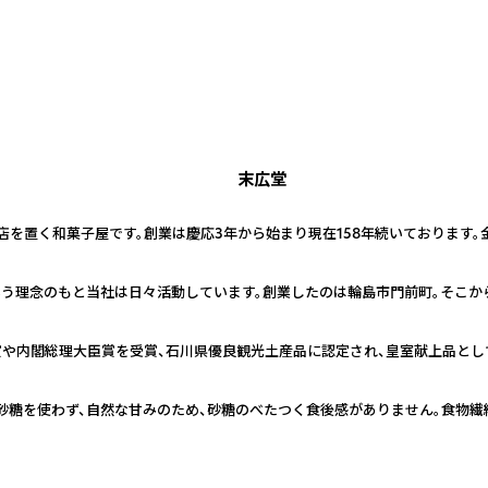
末広堂
店を置く和菓子屋です。創業は慶応3年から始まり現在158年続いております。
う理念のもと当社は日々活動しています。創業したのは輪島市門前町。そこか
賞や内閣総理大臣賞を受賞、石川県優良観光土産品に認定され、皇室献上品とし
砂糖を使わず、自然な甘みのため、砂糖のべたつく食後感がありません。食物繊維