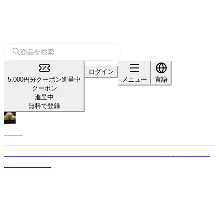
ログイン
5,000円分クーポン進呈中
メニュー
言語
クーポン
進呈中
無料で登録
末広堂
兼六園から徒歩3分の石川県金沢市に本店を置く和菓子屋です。創業は慶応
3年から始まり現在158年続いております。金沢市内に本店を含めた3店舗
構えております。