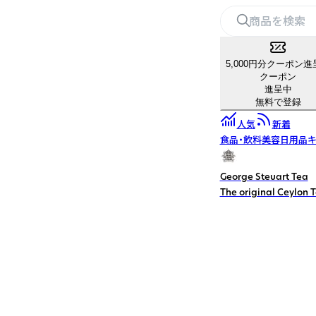
5,000円分クーポン進
クーポン
進呈中
無料で登録
人気
新着
食品・飲料
美容
日用品
キ
George Steuart Tea
The original 