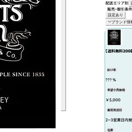
配送エリア別
販売・取引条
設定あり
ブランド情
【送料無料200
掛け率
??? %
希望小売価格
￥5,000
最短発送日
2~3営業日内
在庫