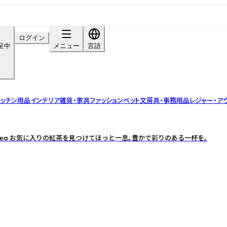
ログイン
呈中
メニュー
言語
ッチン用品
インテリア雑貨・家具
ファッション
ペット
文房具・事務用品
レジャー・ア
Ceylon Tea お気に入りの紅茶を見つけてほっと一息。豊かで彩りのある一杯を。