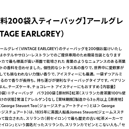
無料200袋入ティーバッグ】アールグレ
TAGE EARLGREY）
ルグレイ（VINTAGE EARLGREY）のティーバッグを200個お届けいたし
品はホテルやサロン・レストランでのご提供専用のため簡易包装となります
ランカで最も標高が高い茶園で栽培された 青葉のようなニュアンスのある茶葉
ットの香料を合わせました。 個性的なシトラス系の香りで、世界中に愛飲家が
くしても損なわれない力強い香りで、アイスティーにも最適。 一袋ずつアルミ
るので香りが長持ち。 持ち運びが便利なティーバッグタイプです。 ペアリン
はん、チーズケーキ、チョコレート アイスティーにもおすすめ 【内容量】
200袋）※ティーバッグ バラ200袋 【原材料】紅茶（スリランカ産茶葉100％使
届けの状態】常温 【アレルゲン】なし 【賞味期限】製造から3ヵ月以上 【原産地】
orge Steuart Tea（ジョージスチュアートティー）とは＞ George
ョージスチュアート）は、1835年に英国人船長James Steuart(ジェームススチ
って設立された、スリランカ（前セイロン）で最も歴史の古い紅茶メーカーで
「セイロン」という国名だったスリランカ。スリランカでピンとこない人も、「セ