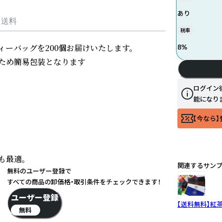
あり
・送料
税率
ティーバッグを200個お届けいたします。

8
%
ため簡易包装となります

ログイン
能になり
【今なら】
最適。

関連するサン
無料のユーザー登録で
すべての商品の卸価格・取引条件をチェックできます！
ユーザー登録
【送料無料】紅
無料