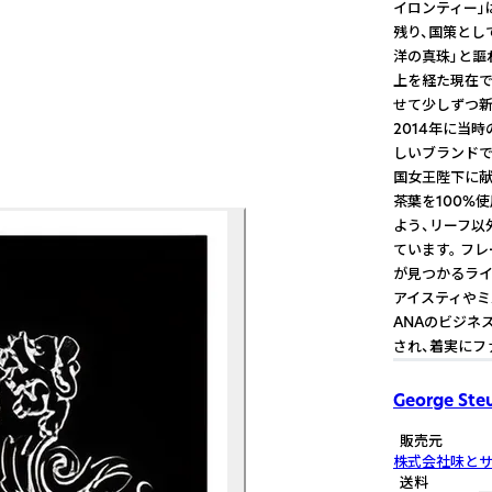
イロンティー」
残り、国策とし
洋の真珠」と謳
上を経た現在で
せて少しずつ新
2014年に当
しいブランドです。 
国女王陛下に献
茶葉を100%
よう、リーフ以
ています。 フ
が見つかるライ
アイスティやミ
ANAのビジネ
され、着実にフ
George Ste
販売元
株式会社味と
送料