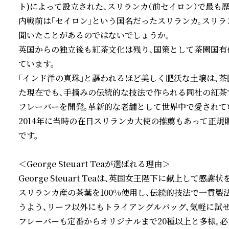
ト)によって設立された、スリランカ（前セイロン）で最も歴
内戦前は「セイロン」という国名だったスリランカ。スリラ
聞いたことがあるのではないでしょうか。

英国からの独立後も紅茶文化は残り、国策として茶園国有
ています。

「インド洋の真珠」と謳われるほど美しく肥沃な土壌は、茶
た現在でも、手摘みの伝統的な技法で作られる同社の紅茶
フレーバーを開発。革新的な老舗として世界中で愛されてい
2014年に当時の在日スリランカ大使の推薦もあって正規
です。

＜George Steuart Teaが選ばれる理由＞

George Steuart Teaは、英国女王陛下に献上して感
スリランカ産の茶葉を100%使用し、伝統的技法で一貫製
うよう、リーフ以外にもトライアングルバッグ、気軽に試せ
フレーバーも定番からオリジナルまで20種以上と多様。