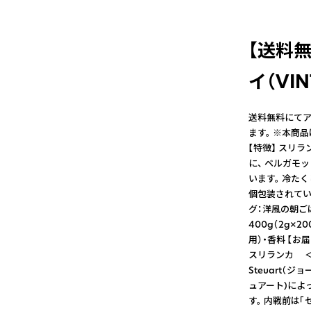
【送料
イ（VIN
送料無料にてアー
ます。 ※本商
【特徴】 スリ
に、 ベルガモ
います。 冷た
個包装されてい
グ：洋風の朝ご
400g（2g×
用）・香料 【お
スリランカ ＜Ge
Steuart（ジ
ュアート)によ
す。 内戦前は