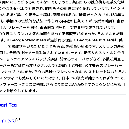
は聞いたことがあるのではないでしょうか。 英国からの独立後も紅茶文化は
て茶園国有化まで計画され、同社もその計画に深く関わっています。 「インド
われるほど美しく肥沃な土壌は、茶園を作るのに最適だったのです。180年以
も、手摘みの伝統的な技法で作られる同社の紅茶ですが、現代の嗜好に合わ
しいフレーバーを開発。革新的な老舗として世界中で愛されています。
時の在日スリランカ大使の推薦もあって正規販売が始まった、日本ではまだ新
＜George Steuart Teaが選ばれる理由＞ George Steuart Teaは、英
上して感謝状をいただいたこともある、格式高い紅茶です。 スリランカ産の
使用し、伝統的技法で一貫製法されています。一方で、現代人のスタイルに合う
外にもトライアングルバッグ、気軽に試せるティーバッグなど、多数ご用意し
レーバーも定番からオリジナルまで20種以上と多様。必ず好みのフレーバー
ンナップです。また、香りも風味もフレッシュなので、ストレートはもちろん
ルクティでも美味しくいただけます。 日本での販売が始まってわずか2年で、
ス・ファーストクラスに搭載、さらに翌年にはANAの全てのラウンジにも採用
ァンを増やしています。
uart Tea
サイエンス