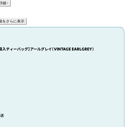
詳細
件
報をさらに表示
袋入ティーバッグ】アールグレイ（VINTAGE EARLGREY）
発送