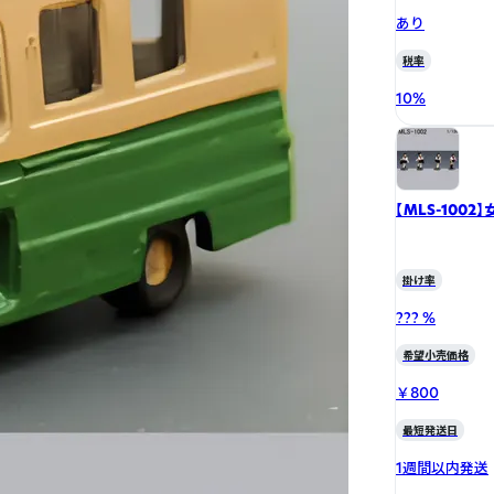
あり
税率
10
%
【MLS-100
掛け率
??? %
希望小売価格
￥800
最短発送日
1週間以内発送