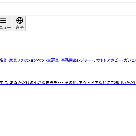
ニュー
言語
雑貨・家具
ファッション
ペット
文房具・事務用品
レジャー・アウトドア
ホビー・ガジェ
に。 あなただけの小さな世界を・・・ その他、アウトドアなどにご利用いた