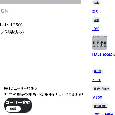
在庫
・送料
あり
税率
1/150）

10
%
(塗装済み)

【MLS-1003
掛け率
??? %
無料のユーザー登録で
希望小売価格
すべての商品の卸価格・取引条件をチェックできます！
￥800
ユーザー登録
最短発送日
無料
1週間以内発送