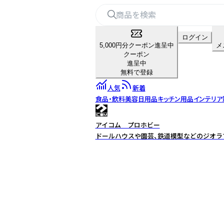
ログイン
5,000円分クーポン進呈中
メ
クーポン
進呈中
無料で登録
人気
新着
食品・飲料
美容
日用品
キッチン用品
インテリア
アイコム プロホビー
ドールハウスや園芸、鉄道模型などのジオラマ