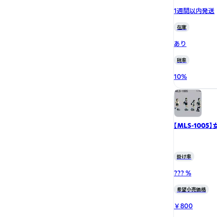
1週間以内発送
在庫
あり
税率
10
%
【MLS-100
掛け率
??? %
希望小売価格
￥800