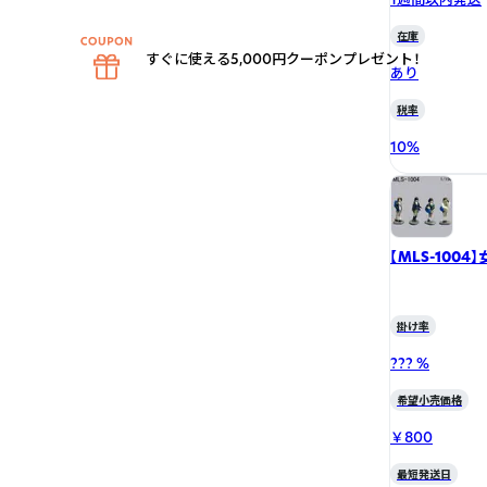
在庫
すぐに使える5,000円クーポンプレゼント！
あり
税率
10
%
【MLS-1004
掛け率
??? %
希望小売価格
￥800
最短発送日