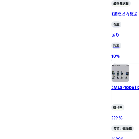
最短発送日
1週間以内発送
在庫
あり
税率
10
%
【MLS-100
掛け率
??? %
希望小売価格