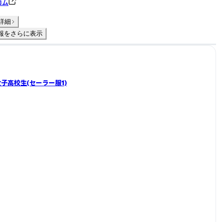
コム
詳細
報をさらに表示
】女子高校生(セーラー服1)