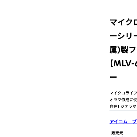
マイク
ーシリー
属)製
【MLV
ー
マイクロライフ 
オラマ作成に使
自在！ ジオラ
アイコム プ
販売元