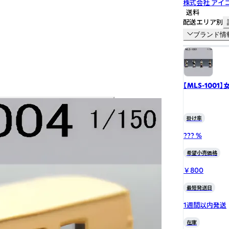
株式会社 アイ
送料
配送エリア別
ブランド情
【MLS-1001
掛け率
??? %
希望小売価格
￥800
最短発送日
1週間以内発送
在庫