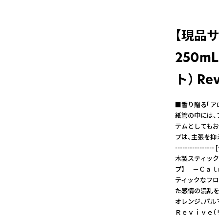
【現品サン
250
ト） Re
■香り贈る「アロマ
紙管の中には、
テムとしてもお
プは、主張を抑えつつ
---------
木製スティック
プ】 －Ｃａｌ
ティックなフロ
た感情の混乱を
オレンジ、パル
Ｒｅｖｉｖｅ（