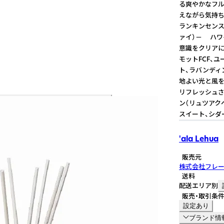
る爽やかなフル
えながら気持ち
ランキンセンス
ァイ）－ ハワ
意識をクリアに
モットFCF、
ト、ラバンディ
地よい光と風を
リフレッシュさ
ン（リュツアク
スイート、シダ
'ala Lehua
販売元
株式会社フレ
送料
配送エリア別
販売・取引条
設定あり
ブランド情