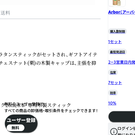
Arbor（アーバ
・送料
購入数制限
1セット
最短発送日
とラタンスティックがセットされ、ギフトアイテ
ェスナット(栗)の木製キャップは、主張を抑
2~3営業日内
在庫
7セット
税率
10
%
無料のユーザー登録で
ク26㎝/8本・専用木製スティック

すべての商品の卸価格・取引条件をチェックできます！
ユーザー登録
無料
ログイン