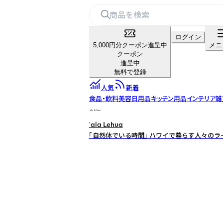
ログイン
5,000円分クーポン進呈中
メニ
クーポン
進呈中
無料で登録
人気
新着
食品・飲料
美容
日用品
キッチン用品
インテリア雑
'ala Lehua
「自然体でいる時間」 ハワイで暮らす人々の