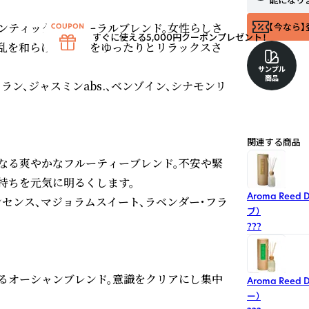
能になり
ンティックなフローラルブレンド。女性らしさ
【今なら】
すぐに使える5,000円クーポンプレゼント！
乱を和らげ、気持ちをゆったりとリラックスさ
サンプル
商品
ン、ジャスミンabs.、ベンゾイン、シナモンリ
関連する商品
なる爽やかなフルーティーブレンド。不安や緊
ちを元気に明るくします。

Aroma Ree
ンセンス、マジョラムスイート、ラベンダー・フラ
ブ）
???
るオーシャンブレンド。意識をクリアにし集中
Aroma Ree
ー）