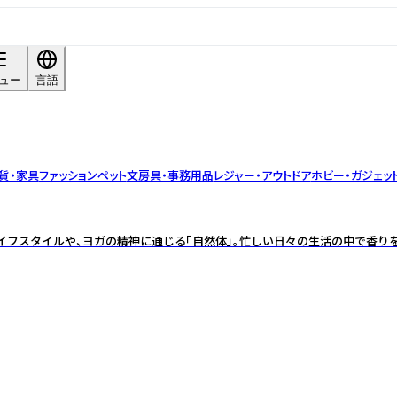
ュー
言語
貨・家具
ファッション
ペット
文房具・事務用品
レジャー・アウトドア
ホビー・ガジェッ
ライフスタイルや、ヨガの精神に通じる「自然体」。忙しい日々の生活の中で香り