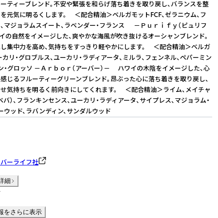
ーティーブレンド。不安や緊張を和らげ落ち着きを取り戻し、バランスを整
を元気に明るくします。 ＜配合精油＞ベルガモットFCF、ゼラニウム、フ
、マジョラムスイート、ラベンダー・フランス －Ｐｕｒｉｆｙ（ピュリフ
イの自然をイメージした、爽やかな海風が吹き抜けるオーシャンブレンド。
し集中力を高め、気持ちをすっきり軽やかにします。 ＜配合精油＞ベルガ
ユーカリ・グロブルス、ユーカリ・ラディアータ、ミルラ、フェンネル、ペパーミン
ン・グロッソ －Ａｒｂｏｒ（アーバー）－ ハワイの木陰をイメージした、心
感じるフルーティーグリーンブレンド。昂ぶった心に落ち着きを取り戻し、
せ気持ちを明るく前向きにしてくれます。 ＜配合精油＞ライム、メイチャ
ベバ）、フランキンセンス、ユーカリ・ラディアータ、サイプレス、マジョラム・
ーウッド、ラバンディン、サンダルウッド
ーバーライフ社
詳細
件
報をさらに表示