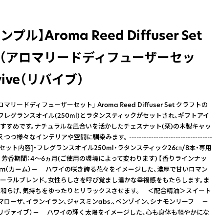
プル】Aroma Reed Diffuser Set
mL（アロマリードディフューザーセッ
vive（リバイブ）
リードディフューザーセット」 Aroma Reed Diffuser Set クラフトの
フレグランスオイル(250ml)とラタンスティックがセットされ、ギフトアイ
すすめです。ナチュラルな風合いを活かしたチェスナット(栗)の木製キャッ
様々なインテリアや空間に馴染みます。 ----------------------------------
------- [セット内容]・フレグランスオイル250ml・ラタンスティック26㎝/8本・専用
 芳香期間：4～6ヵ月(ご使用の環境によって変わります) 【香りラインナッ
ｍ（カーム）－ ハワイの咲き誇る花々をイメージした、濃厚で甘いロマン
ーラルブレンド。女性らしさを呼び覚まし温かな幸福感をもたらします。ま
和らげ、気持ちをゆったりとリラックスさせます。 ＜配合精油＞スイート
マローザ、イランイラン、ジャスミンabs.、ベンゾイン、シナモンリーフ －
リヴァイブ）－ ハワイの輝く太陽をイメージした、心も身体も軽やかにな