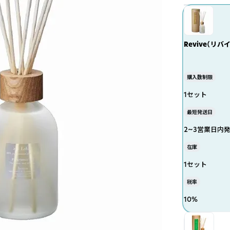
Revive（リバ
購入数制限
1セット
最短発送日
2~3営業日内
在庫
1セット
税率
10
%