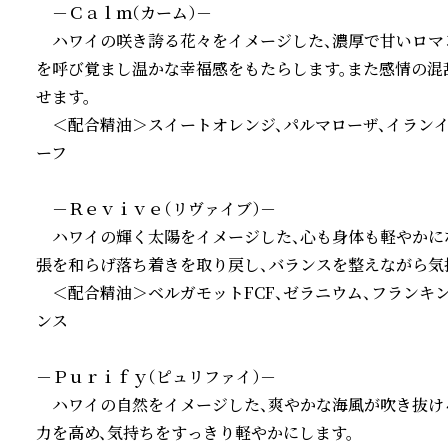
　－Ｃａｌｍ（カーム）－

　ハワイの咲き誇る花々をイメージした、濃厚で甘いロマ
を呼び覚まし温かな幸福感をもたらします。また感情の混
せます。

　＜配合精油＞スイートオレンジ、パルマローザ、イランイラ
ーフ

　－Ｒｅｖｉｖｅ（リヴァイブ）－

　ハワイの輝く太陽をイメージした、心も身体も軽やかに
張を和らげ落ち着きを取り戻し、バランスを整えながら気持
　＜配合精油＞ベルガモットFCF、ゼラニウム、フランキ
ンス

－Ｐｕｒｉｆｙ（ピュリファイ）－

　ハワイの自然をイメージした、爽やかな海風が吹き抜け
力を高め、気持ちをすっきり軽やかにします。
