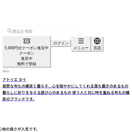
ログイン
5,000円分クーポン進呈中
メニュー
言語
クーポン
進呈中
無料で登録
アトリエ ヌイ
良質な布もの雑貨と暮らす... 心を穏やかにしてくれる落ち着きのあるもの
暮らしに彩りを与える遊び心のあるもの 使う人と共に時を重ねる布もの雑
貨のブランドです。
心地の良さが人気です。