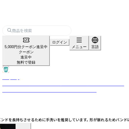
ログイン
5,000円分クーポン進呈中
メニュー
言語
クーポン
進呈中
無料で登録
KeepCup
バリスタスタンダードデザインを採用。コーヒーの街、オーストラリア・メ
ルボルンで生まれたリユースカップ。世界75ヵ国で人気。
クバンドを長持ちさせるために手洗いを推奨しています。 形が崩れるためバン