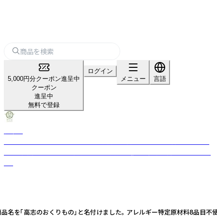
ログイン
5,000円分クーポン進呈中
メニュー
言語
クーポン
進呈中
無料で登録
健菜堂
富山の大地で育んだ「えごま」を、無農薬・無添加にこだわり、搾りたてでお
届け。 自然エネルギーを活用し、SDGs貢献も兼ねる健康志向なブランドで
す。
名を「高志のおくりもの」と名付けました。 アレルギー特定原材料8品目不使