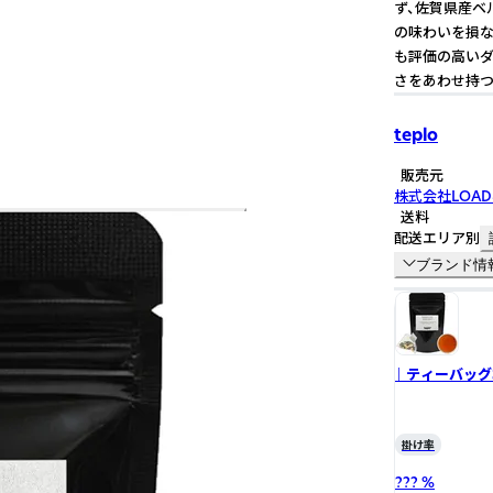
ず、佐賀県産ベ
の味わいを損な
も評価の高いダ
さをあわせ持つ
teplo
販売元
株式会社LOAD
送料
配送エリア別
ブランド情
｜ ティーバッグ
掛け率
??? %