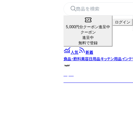
ログイン
5,000円分クーポン進呈中
クーポン
進呈中
無料で登録
人気
新着
食品・飲料
美容
日用品
キッチン用品
インテ
teplo
日本・米国・インドを拠点とするグロー