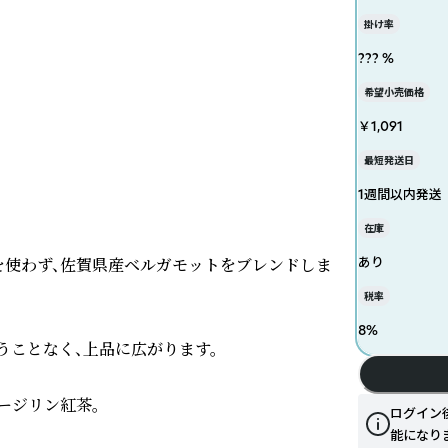
掛け率
??? %
希望小売価格
￥1,091
最短発送日
1週間以内発送
在庫
料を使わず、佐賀県産ベルガモットをブレンドしま
あり
税率
8
%
ことなく、上品に広がります。

ジリン紅茶。

ログイン
能になり