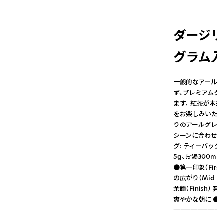
ダージリ
グラム
一般的なアール
ず、プレミアム
ます。 紅茶が
をお楽しみいた
りのアールグレ
シーンに合わせ
グ: ティーバッ
5g、お湯300
●第一印象（Fi
の広がり（Mid
余韻（Fini
爽やかな朝に 
−−−−−−−−−