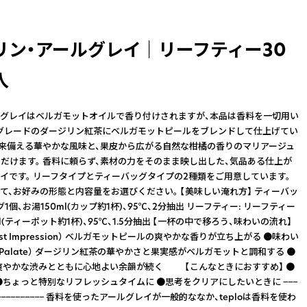
ン・アールグレイ ｜ リーフティー30
入
グレイはベルガモットオイルで香り付けされますが、本品は香料を一切用い
グレードのダージリン紅茶にベルガモットピールをブレンドして仕上げてい
本来備える華やかな風味と、果皮から広がる自然な柑橘の香りのマリアージュ
だけます。 香料に頼らず、素材の力をそのまま映し出した、気品ある仕上が
イです。 リーフタイプとティーバッグタイプの2種類をご用意しています。
て、お好みの形態と内容量をお選びください。 【美味しい淹れ方】 ティーバッ
グ1個、お湯150ml(カップ約1杯)、95℃、2分抽出 リーフティー: リーフティー
ml(ティーポット約1杯)、95℃、1.5分抽出 【一杯の中で移ろう、味わいの流れ】
rst Impression） ベルガモットピールの爽やかな香りが立ち上がる ●味わい
 Palate） ダージリン紅茶の華やかさと果実感がベルガモットと調和する ●
sh） 爽やかな渋みとともに心地よい余韻が続く 【こんなときにおすすめ】 ●
●ちょっと特別なリフレッシュタイムに ●思考をクリアにしたいときに −−−
−−−−−−−−−−−−− 香料を使ったアールグレイが一般的ななか、teploは香料を使わ