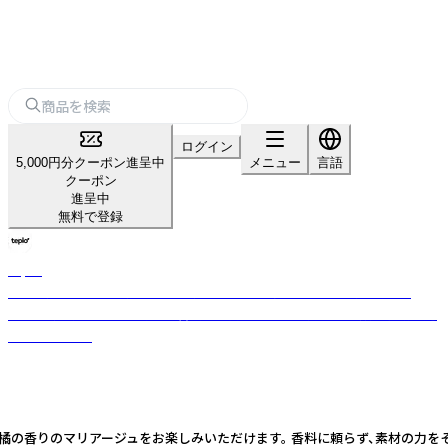
ログイン
5,000円分クーポン進呈中
メニュー
言語
クーポン
進呈中
無料で登録
teplo
日本・米国・インドを拠点とするグローバルティーブランド。小ロット・
OEM対応可。茶葉の目利きと香料不使用のブレンド力で全国数百店舗に選
ばれています。
りのマリアージュをお楽しみいただけます。 香料に頼らず、素材の力をそのまま