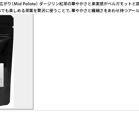
 ●味わいの広がり（Mid Palate） ダージリン紅茶の華やかさと果実感がベルガ
単体でも楽しめる茶葉を贅沢に使うことで、華やかさと繊細さをあわせ持つアー