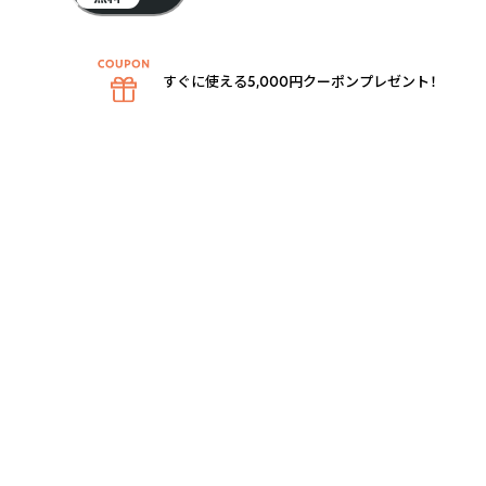
すぐに使える5,000円クーポンプレゼント！
スをふんだんに配合し、ローズの香りをメインにしながらその他の植物の香り