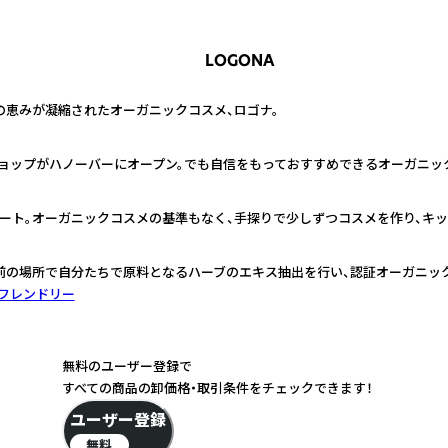
LOGONA
の恵みが凝縮されたオーガニックコスメ、ロゴナ。
ショップがハノーバーにオープン。でも自信をもっておすすめできるオーガニッ
ート。オーガニックコスメの基準もなく、手探りで少しずつコスメを作り、キッ
前の場所で自分たちで原料となるハーブのエキス抽出を行い、認証オーガニッ
フレンドリー
無料のユーザー登録で
すべての商品の卸価格・取引条件をチェックできます！
ユーザー登録
無料