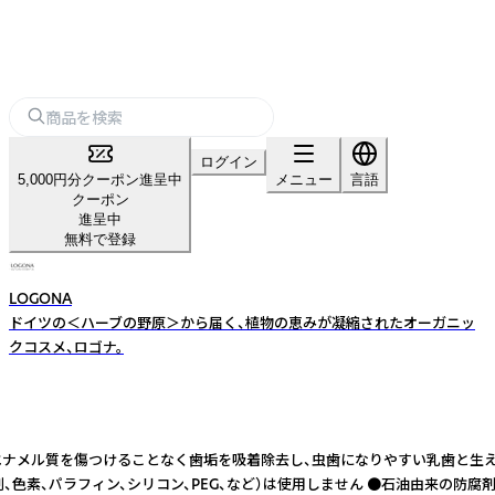
ログイン
5,000円分クーポン進呈中
メニュー
言語
クーポン
進呈中
無料で登録
LOGONA
ドイツの＜ハーブの野原＞から届く、植物の恵みが凝縮されたオーガニッ
クコスメ、ロゴナ。
のエナメル質を傷つけることなく歯垢を吸着除去し、虫歯になりやすい乳歯と生え
成分（界面活性剤、色素、パラフィン、シリコン、PEG、など）は使用しません ●