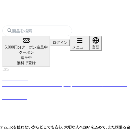
ログイン
5,000円分クーポン進呈中
メニュー
言語
クーポン
進呈中
無料で登録
nanakamado
100%ピュアエッセンシャルオイル(精油)を使用した、おしゃれなアロマ雑
貨ブランド。ひとつひとつ丁寧に手作業でつくった優しい香りのフレグラ
ンスアイテム。
らどこでも安心。大切な人へ想いを込めて、また頑張る自分へのご褒美に。 【デザインア