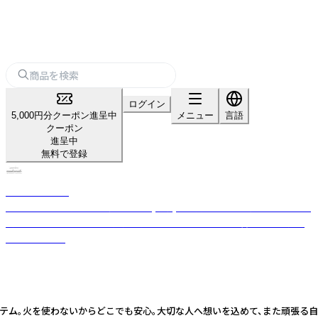
ログイン
5,000円分クーポン進呈中
メニュー
言語
クーポン
進呈中
無料で登録
nanakamado
100%ピュアエッセンシャルオイル(精油)を使用した、おしゃれなアロマ雑
貨ブランド。ひとつひとつ丁寧に手作業でつくった優しい香りのフレグラ
ンスアイテム。
らどこでも安心。大切な人へ想いを込めて、また頑張る自分へのご褒美に。 【デザインア