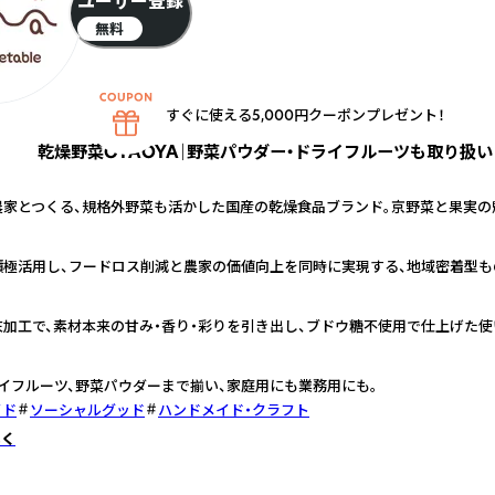
ユーザー登録
無料
すぐに使える5,000円クーポンプレゼント！
乾燥野菜OYAOYA｜野菜パウダー・ドライフルーツも取り扱い
農家とつくる、規格外野菜も活かした国産の乾燥食品ブランド。京野菜と果実の
積極活用し、フードロス削減と農家の価値向上を同時に実現する、地域密着型も
加工で、素材本来の甘み・香り・彩りを引き出し、ブドウ糖不使用で仕上げた使
イフルーツ、野菜パウダーまで揃い、家庭用にも業務用にも。
イド
ソーシャルグッド
ハンドメイド・クラフト
しく