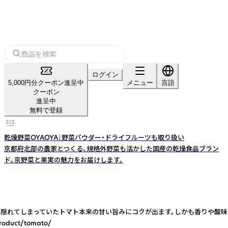
ログイン
5,000円分クーポン進呈中
メニュー
言語
クーポン
進呈中
無料で登録
乾燥野菜OYAOYA｜野菜パウダー・ドライフルーツも取り扱い
京都府北部の農家とつくる、規格外野菜も活かした国産の乾燥食品ブラン
ド。京野菜と果実の魅力をお届けします。
に隠れてしまっていたトマト本来の甘い旨みにコクが出ます。しかも香りや酸
ct/tomato/