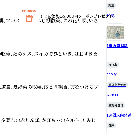
税率
10
%
すぐに使える5,000円クーポンプレゼント！
畑、ツバメの親子、ふじ棚散策、菜の花と蝶、いち
〔夏の第1集〕
の収穫、畑のナス、スイカでひといき、ほおずきを
掛け率
??? %
希望小売価格
道雲、夏野菜の収穫、蚊とり線香、実をつけるブ
￥860
最短発送日
1週間以内発送
、夕暮れの赤とんぼ、かぼちゃのタルト、もみじ
在庫