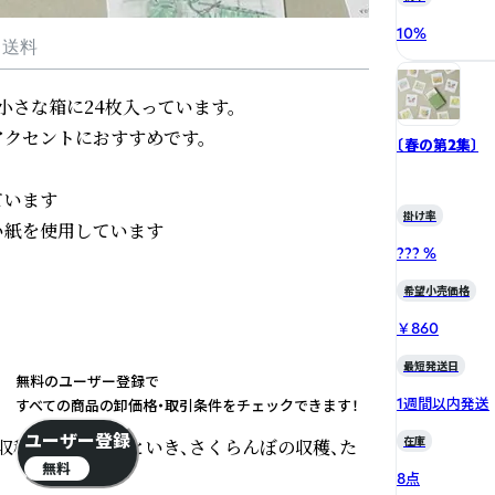
10
%
・送料
さな箱に24枚入っています。

クセントにおすすめです。

〔春の第2集〕
います

掛け率
紙を使用しています

??? %
希望小売価格
￥860
最短発送日
無料のユーザー登録で
1週間以内発送
すべての商品の卸価格・取引条件をチェックできます！
ユーザー登録
在庫
収穫、お団子でひといき、さくらんぼの収穫、た
無料
8点