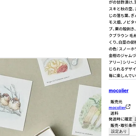
がの甘酢漬け、窓
スキと秋の空、
じの落ち葉、ぎん
モス畑、ノビタ
ブ、栗の殻剥き、
クブラウン 毛
くり、白菜の収穫
の色：スノーホ
金柑のジャムづく
アリー〕シリー
じられるデザイ
毎に楽しんでいただけます。 - -
mocolier
販売元
mocolier
送料
発送時に確定
販売・取引条
設定あり