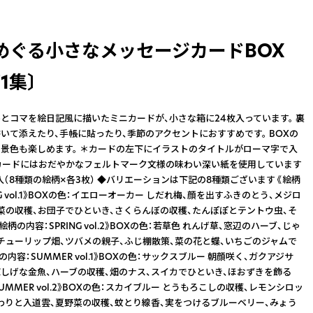
めぐる小さなメッセージカードBOX
1集〕
とコマを絵日記風に描いたミニカードが、小さな箱に24枚入っています。 裏
いて添えたり、手帳に貼ったり、季節のアクセントにおすすめです。 BOXの
景色も楽しめます。 ＊カードの左下にイラストのタイトルがローマ字で入
カードにはおだやかなフェルトマーク文様の味わい深い紙を使用しています
枚入（8種類の絵柄×各3枚） ◆バリエーションは下記の8種類ございます 《絵柄
NG vol.1》BOXの色：イエローオーカー しだれ梅、顔を出すふきのとう、メジロ
菜の収穫、お団子でひといき、さくらんぼの収穫、たんぽぽとテントウ虫、そ
絵柄の内容：SPRING vol.2》BOXの色：若草色 れんげ草、窓辺のハーブ、じゃ
チューリップ畑、ツバメの親子、ふじ棚散策、菜の花と蝶、いちごのジャムで
の内容：SUMMER vol.1》BOXの色：サックスブルー 朝顔咲く、ガクアジサ
涼しげな金魚、ハーブの収穫、畑のナス、スイカでひといき、ほおずきを飾る
UMMER vol.2》BOXの色：スカイブルー とうもろこしの収穫、レモンシロッ
わりと入道雲、夏野菜の収穫、蚊とり線香、実をつけるブルーベリー、みょう