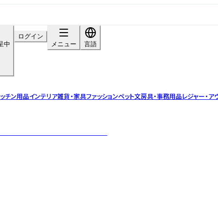
ログイン
呈中
メニュー
言語
ッチン用品
インテリア雑貨・家具
ファッション
ペット
文房具・事務用品
レジャー・ア
き、手作業で仕上げたこだわりの紙雑貨