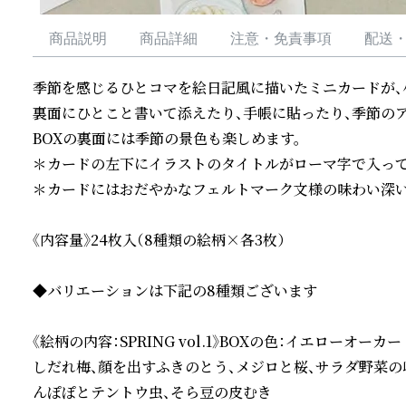
商品説明
商品詳細
注意・免責事項
配送
季節を感じるひとコマを絵日記風に描いたミニカードが、小
裏面にひとこと書いて添えたり、手帳に貼ったり、季節のア
BOXの裏面には季節の景色も楽しめます。

＊カードの左下にイラストのタイトルがローマ字で入って
＊カードにはおだやかなフェルトマーク文様の味わい深い
《内容量》24枚入（8種類の絵柄×各3枚）

◆バリエーションは下記の8種類ございます

《絵柄の内容：SPRING vol.1》BOXの色：イエローオーカー

しだれ梅、顔を出すふきのとう、メジロと桜、サラダ野菜の
んぽぽとテントウ虫、そら豆の皮むき
