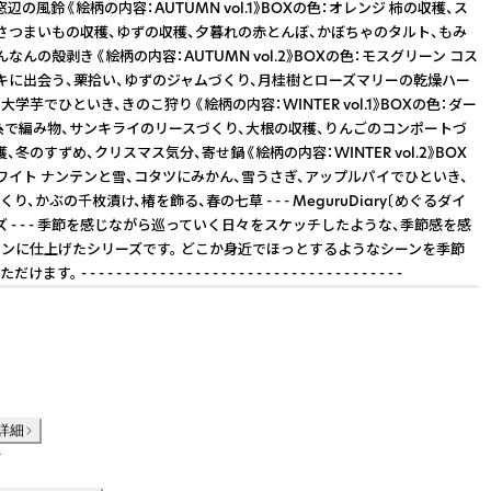
辺の風鈴 《絵柄の内容：AUTUMN vol.1》BOXの色：オレンジ 柿の収穫、ス
さつまいもの収穫、ゆずの収穫、夕暮れの赤とんぼ、かぼちゃのタルト、もみ
なんの殻剥き 《絵柄の内容：AUTUMN vol.2》BOXの色：モスグリーン コス
キに出会う、栗拾い、ゆずのジャムづくり、月桂樹とローズマリーの乾燥ハー
大学芋でひといき、きのこ狩り 《絵柄の内容：WINTER vol.1》BOXの色：ダー
糸で編み物、サンキライのリースづくり、大根の収穫、りんごのコンポートづ
、冬のすずめ、クリスマス気分、寄せ鍋 《絵柄の内容：WINTER vol.2》BOX
ワイト ナンテンと雪、コタツにみかん、雪うさぎ、アップルパイでひといき、
り、かぶの千枚漬け、椿を飾る、春の七草 - - - MeguruDiary〔めぐるダイ
ズ - - - 季節を感じながら巡っていく日々をスケッチしたような、季節感を感
ンに仕上げたシリーズです。 どこか身近でほっとするようなシーンを季節
 - - - - - - - - - - - - - - - - - - - - - - - - - - - - - - - - - - -
詳細
件