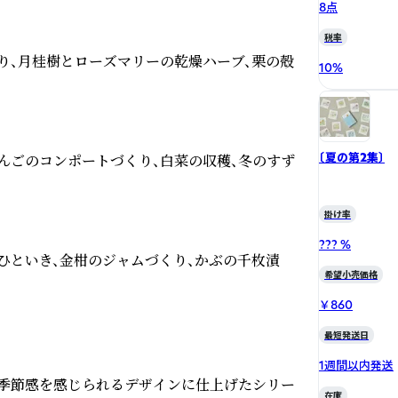
8点
税率
り、月桂樹とローズマリーの乾燥ハーブ、栗の殻
10
%
〔夏の第2集〕
んごのコンポートづくり、白菜の収穫、冬のすず
掛け率
??? %
ひといき、金柑のジャムづくり、かぶの千枚漬
希望小売価格
￥860
最短発送日
1週間以内発送
季節感を感じられるデザインに仕上げたシリー
在庫