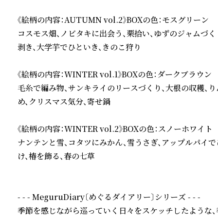
《絵柄の内容：AUTUMN vol.2》BOXの色：モスグリーン

コスモス畑、ノビタキに出会う、栗拾い、ゆずのジャムづく
剥き、大学芋でひといき、きのこ狩り

《絵柄の内容：WINTER vol.1》BOXの色：ダークブラウン

毛糸で編み物、サンキライのリースづくり、大根の収穫、り
め、クリスマス気分、寄せ鍋

《絵柄の内容：WINTER vol.2》BOXの色：スノーホワイト

ナンテンと雪、コタツにみかん、雪うさぎ、アップルパイで
け、椿を飾る、春の七草

- - - MeguruDiary〔めぐるダイアリー〕シリーズ - - -

季節を感じながら巡っていく日々をスケッチしたような、