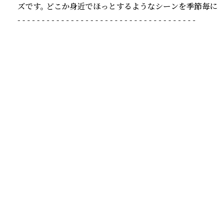
ズです。 どこか身近でほっとするようなシーンを季節毎に
- - - - - - - - - - - - - - - - - - - - - - - - - - - - - - - - - - - - -
続きを読む