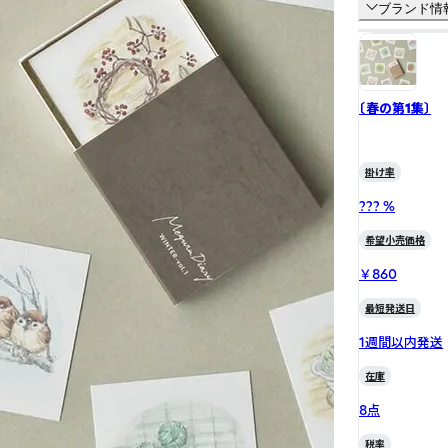
ブランド情
〔春の第1集〕
掛け率
??? %
希望小売価格
￥860
最短発送日
1週間以内発送
在庫
8点
税率