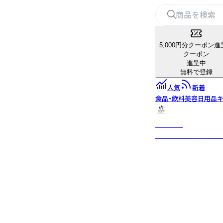
5,000円分クーポン進
クーポン
進呈中
無料で登録
人気
新着
食品・飲料
美容
日用品
キ
mocolier
植物や動物を丁寧に描