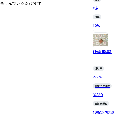
楽しんでいただけます。

8点
税率
10
%
〔秋の第1集〕
掛け率
??? %
希望小売価格
￥860
最短発送日
1週間以内発送