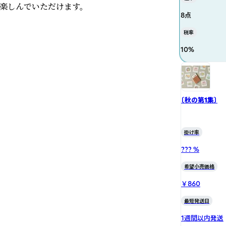
楽しんでいただけます。

8点
税率
10
%
〔秋の第1集〕
掛け率
??? %
希望小売価格
￥860
最短発送日
1週間以内発送