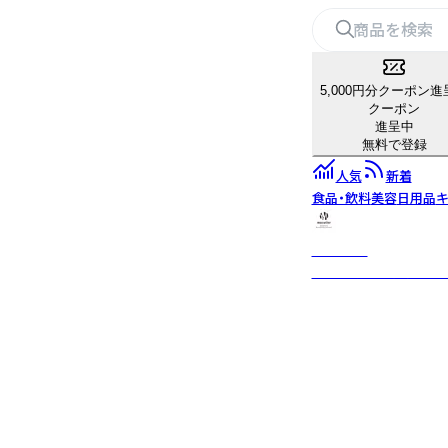
5,000円分クーポン進
クーポン
進呈中
無料で登録
人気
新着
食品・飲料
美容
日用品
キ
mocolier
植物や動物を丁寧に描