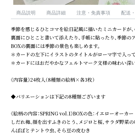
商品説明
商品詳細
注意・免責事項
配送
季節を感じるひとコマを絵日記風に描いたミニカードが、小
裏面にひとこと書いて添えたり、手帳に貼ったり、季節のア
BOXの裏面には季節の景色も楽しめます。

＊カードの左下にイラストのタイトルがローマ字で入って
＊カードにはおだやかなフェルトマーク文様の味わい深い
《内容量》24枚入（8種類の絵柄×各3枚）

◆バリエーションは下記の8種類ございます

《絵柄の内容：SPRING vol.1》BOXの色：イエローオーカー

しだれ梅、顔を出すふきのとう、メジロと桜、サラダ野菜の
んぽぽとテントウ虫、そら豆の皮むき
