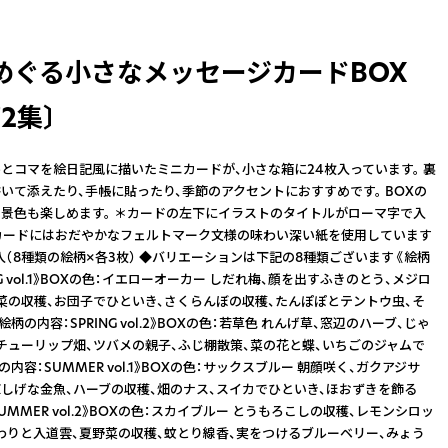
めぐる小さなメッセージカードBOX
2集〕
とコマを絵日記風に描いたミニカードが、小さな箱に24枚入っています。 裏
いて添えたり、手帳に貼ったり、季節のアクセントにおすすめです。 BOXの
景色も楽しめます。 ＊カードの左下にイラストのタイトルがローマ字で入
カードにはおだやかなフェルトマーク文様の味わい深い紙を使用しています
枚入（8種類の絵柄×各3枚） ◆バリエーションは下記の8種類ございます 《絵柄
NG vol.1》BOXの色：イエローオーカー しだれ梅、顔を出すふきのとう、メジロ
菜の収穫、お団子でひといき、さくらんぼの収穫、たんぽぽとテントウ虫、そ
絵柄の内容：SPRING vol.2》BOXの色：若草色 れんげ草、窓辺のハーブ、じゃ
チューリップ畑、ツバメの親子、ふじ棚散策、菜の花と蝶、いちごのジャムで
の内容：SUMMER vol.1》BOXの色：サックスブルー 朝顔咲く、ガクアジサ
涼しげな金魚、ハーブの収穫、畑のナス、スイカでひといき、ほおずきを飾る
UMMER vol.2》BOXの色：スカイブルー とうもろこしの収穫、レモンシロッ
わりと入道雲、夏野菜の収穫、蚊とり線香、実をつけるブルーベリー、みょう