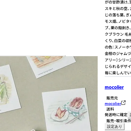
がの甘酢漬け、窓
スキと秋の空、
じの落ち葉、ぎん
モス畑、ノビタ
ブ、栗の殻剥き、
クブラウン 毛
くり、白菜の収穫
の色：スノーホ
金柑のジャムづく
アリー〕シリー
じられるデザイ
毎に楽しんでいただけます。 - -
mocolier
販売元
mocolier
送料
発送時に確定
販売・取引条
設定あり