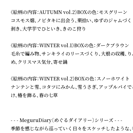
《絵柄の内容：AUTUMN vol.2》BOXの色：モスグリーン

コスモス畑、ノビタキに出会う、栗拾い、ゆずのジャムづく
剥き、大学芋でひといき、きのこ狩り

《絵柄の内容：WINTER vol.1》BOXの色：ダークブラウン

毛糸で編み物、サンキライのリースづくり、大根の収穫、り
め、クリスマス気分、寄せ鍋

《絵柄の内容：WINTER vol.2》BOXの色：スノーホワイト

ナンテンと雪、コタツにみかん、雪うさぎ、アップルパイで
け、椿を飾る、春の七草

- - - MeguruDiary〔めぐるダイアリー〕シリーズ - - -

季節を感じながら巡っていく日々をスケッチしたような、