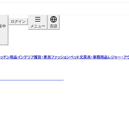
ログイン
呈中
メニュー
言語
ッチン用品
インテリア雑貨・家具
ファッション
ペット
文房具・事務用品
レジャー・ア
き、手作業で仕上げたこだわりの紙雑貨