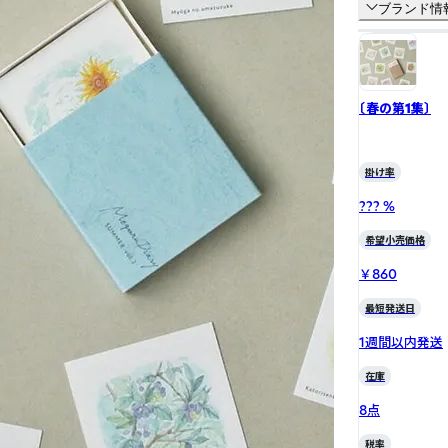
ブランド情
〔春の第1集〕
掛け率
??? %
希望小売価格
￥860
最短発送日
1週間以内発送
在庫
8点
税率