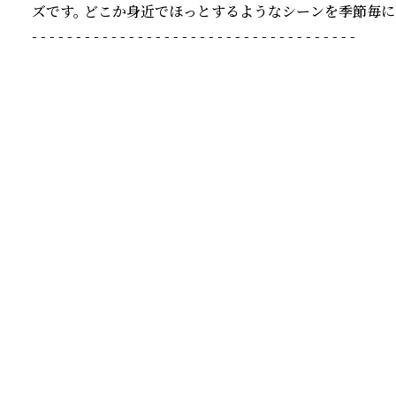
ズです。 どこか身近でほっとするようなシーンを季節毎に
- - - - - - - - - - - - - - - - - - - - - - - - - - - - - - - - - - - - -
続きを読む