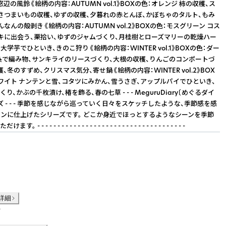
辺の風鈴 《絵柄の内容：AUTUMN vol.1》BOXの色：オレンジ 柿の収穫、ス
さつまいもの収穫、ゆずの収穫、夕暮れの赤とんぼ、かぼちゃのタルト、もみ
なんの殻剥き 《絵柄の内容：AUTUMN vol.2》BOXの色：モスグリーン コス
キに出会う、栗拾い、ゆずのジャムづくり、月桂樹とローズマリーの乾燥ハー
大学芋でひといき、きのこ狩り 《絵柄の内容：WINTER vol.1》BOXの色：ダー
糸で編み物、サンキライのリースづくり、大根の収穫、りんごのコンポートづ
、冬のすずめ、クリスマス気分、寄せ鍋 《絵柄の内容：WINTER vol.2》BOX
ワイト ナンテンと雪、コタツにみかん、雪うさぎ、アップルパイでひといき、
り、かぶの千枚漬け、椿を飾る、春の七草 - - - MeguruDiary〔めぐるダイ
ズ - - - 季節を感じながら巡っていく日々をスケッチしたような、季節感を感
ンに仕上げたシリーズです。 どこか身近でほっとするようなシーンを季節
 - - - - - - - - - - - - - - - - - - - - - - - - - - - - - - - - - - -
詳細
件