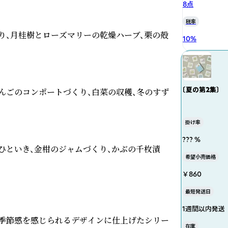
8点
税率
り、月桂樹とローズマリーの乾燥ハーブ、栗の殻
10
%
〔夏の第2集〕
んごのコンポートづくり、白菜の収穫、冬のすず
掛け率
??? %
ひといき、金柑のジャムづくり、かぶの千枚漬
希望小売価格
￥860
最短発送日
1週間以内発送
季節感を感じられるデザインに仕上げたシリー
在庫