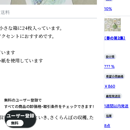
10
%
・送料
さな箱に24枚入っています。

クセントにおすすめです。

〔春の第2集〕
います

掛け率
紙を使用しています

??? %
希望小売価格
￥860
最短発送日
無料のユーザー登録で
1週間以内発送
すべての商品の卸価格・取引条件をチェックできます！
ユーザー登録
在庫
収穫、お団子でひといき、さくらんぼの収穫、た
無料
8点