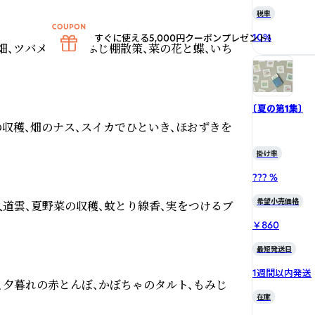
税率
10
%
すぐに使える5,000円クーポンプレゼント！
畑、ツバメの親子、ふじ棚散策、菜の花と蝶、いち
〔夏の第1集〕
の収穫、畑のナス、スイカでひといき、ほおずきを
掛け率
??? %
希望小売価格
道雲、夏野菜の収穫、蚊とり線香、実をつけるブ
￥860
最短発送日
1週間以内発送
、夕暮れの赤とんぼ、かぼちゃのタルト、もみじ
在庫