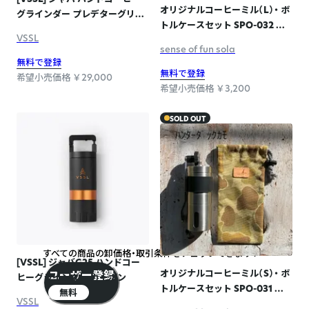
オリジナルコーヒーミル（L）・ ボ
グラインダー プレデターグリー
トルケースセット SPO-032 ハ
ン
VSSL
ンターダックカモ
sense of fun sola
無料で登録
無料で登録
希望小売価格 ￥29,000
希望小売価格 ￥3,200
SOLD OUT
無料のユーザー登録で
すべての商品の卸価格・取引条件をチェックできます！
[VSSL] ジャバG25 ハンドコー
オリジナルコーヒーミル（S）・ ボ
ユーザー登録
ヒーグラインダー カーボン
トルケースセット SPO-031 ハ
無料
VSSL
ンターダックカモ