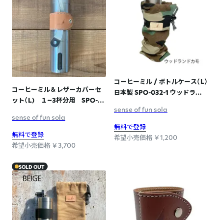
コーヒーミル / ボトルケース（L）
コーヒーミル＆レザーカバーセ
日本製 SPO-032-1 ウッドラン
ット（L) １~3杯分用 SPO-
ドカモ
sense of fun sola
011 BEIGE
sense of fun sola
無料で登録
無料で登録
希望小売価格 ￥1,200
希望小売価格 ￥3,700
SOLD OUT