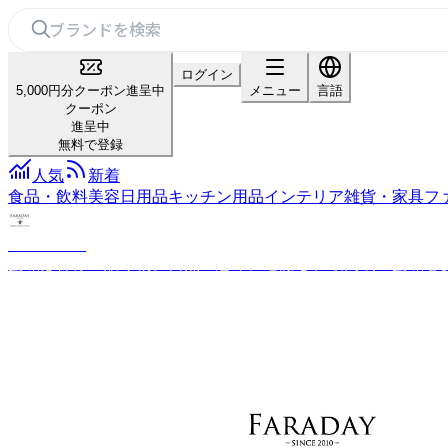
ログイン
5,000円分クーポン進呈中
メニュー
言語
クーポン
進呈中
無料で登録
人気
新着
食品・飲料
美容
日用品
キッチン用品
インテリア雑貨・家具
フ
FARADAY
蜜蝋は神様の贈り物。自然の恵みに感謝し、最高級の蜜蝋を