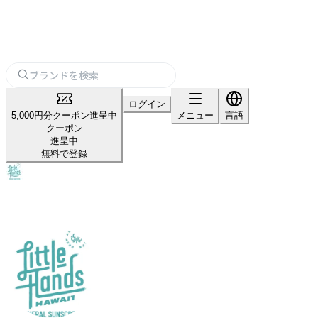
ログイン
5,000円分クーポン進呈中
メニュー
言語
クーポン
進呈中
無料で登録
リトルハンズハワイ
ハワイ生まれのオーガニック日焼け止め。100％自然由来、
石鹸で落とせるウォータープルーフ処方