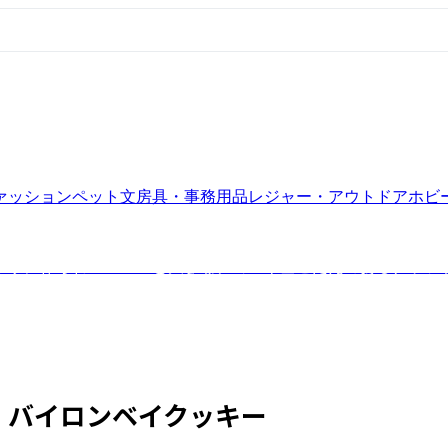
ァッション
ペット
文房具・事務用品
レジャー・アウトドア
ホビ
丁寧に作られゴロゴロと大きなチョコや歯ごたえのあるナッツ
バイロンベイクッキー