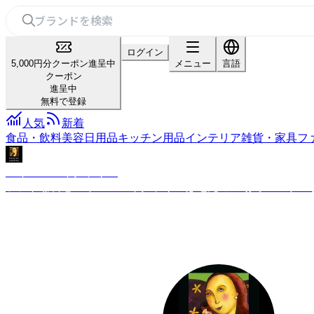
ログイン
5,000円分クーポン進呈中
メニュー
言語
クーポン
進呈中
無料で登録
人気
新着
食品・飲料
美容
日用品
キッチン用品
インテリア雑貨・家具
フ
バイロンベイクッキー
ソフトな食感バイロンベイクッキーは地元の工場で一つずつ