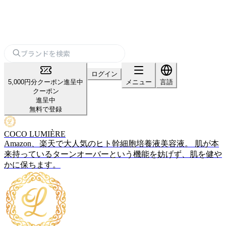
ログイン
5,000円分クーポン進呈中
メニュー
言語
クーポン
進呈中
無料で登録
COCO LUMIÈRE
Amazon、楽天で大人気のヒト幹細胞培養液美容液。 肌が本
来持っているターンオーバーという機能を妨げず、肌を健や
かに保ちます。