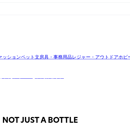
ァッション
ペット
文房具・事務用品
レジャー・アウトドア
ホビ
削ぎ落されたフォルムと、純粋な水。
NOT JUST A BOTTLE