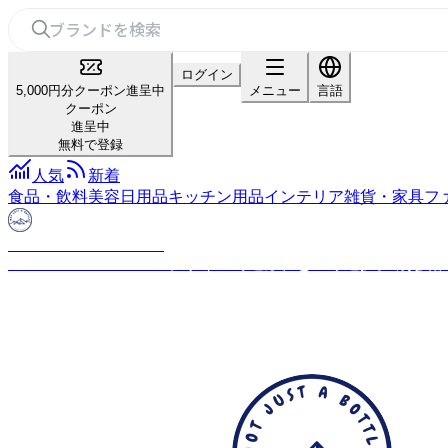
ログイン
5,000円分クーポン進呈中
メニュー
言語
クーポン
進呈中
無料で登録
人気
新着
食品・飲料
美容
日用品
キッチン用品
インテリア雑貨・家具
フ
NOT JUST A BOTTLE
NOT JUST A BOTTLE デザインで選ぶ、という選択。 