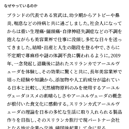
なぜやっているのか
ブランドの代表である宮武は、幼少期からアトピーや鼻
炎、喘息などの持病と共に過ごしました。社会人になって
からは重い生理痛・偏頭痛・自律神経失調症などの不調を
抱えながらも美容業界で仕事に没頭し多忙な日々を送っ
てきました。結婚・出産と人生の階段を登る中で、さらに
不定期で蕁麻疹や謎の体調不良に襲われるように。2019
年、一念発起し退職後に訪れたスリランカでアーユルヴ
ェーダを体験し、その効果に驚くと共に、長年美容業界で
培った経験や知識から、添加物や人工的成分が溢れてい
る日本と比較し、天然植物原料のみを使用するアーユル
ヴェーダコスメの素晴らしさやアーユルヴェーダの概念
が根付いた食文化に感動する。スリランカ式アーユルヴ
ェーダの理論を日本の多忙な生活に取り入れられる製品
作りを目指し、そのスリランカ旅行で現パートナー会社
となる地元企業へ交渉、帰国後起業して今に至る。