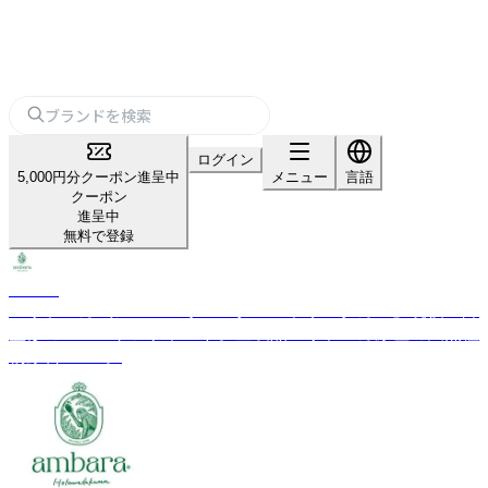
ログイン
5,000円分クーポン進呈中
メニュー
言語
クーポン
進呈中
無料で登録
ambara
スリランカ式アーユルヴェーダ「ヘラウェダカマ」現役医師
監修のヘルスケアブランド。全製品スリランカ原産の天然植
物原料100％。