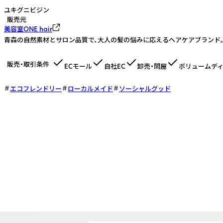
ユキグニビジン
販売元
美容室ONE hair
青森の自然素材とサロン品質で、大人の髪の悩みに応えるヘアケアブランド
販売・取引条件
ECモール
自社EC
卸売・問屋
ボリュームデ
エコフレンドリー
ローカルメイド
ソーシャルグッド