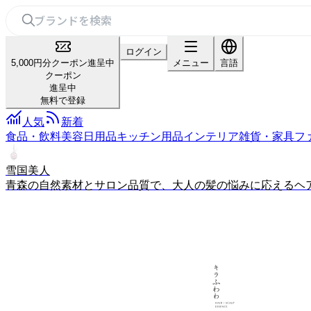
ログイン
5,000円分クーポン進呈中
メニュー
言語
クーポン
進呈中
無料で登録
人気
新着
食品・飲料
美容
日用品
キッチン用品
インテリア雑貨・家具
フ
雪国美人
青森の自然素材とサロン品質で、大人の髪の悩みに応えるヘ