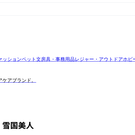
ァッション
ペット
文房具・事務用品
レジャー・アウトドア
ホビ
アケアブランド。
雪国美人