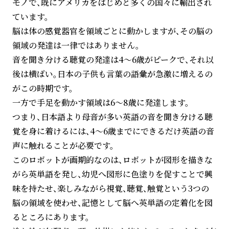
モノで、既にアメリカをはじめと多くの国々に輸出され
ています。
脳は体の感覚器官を領域ごとに動かしますが、その脳の
領域の発達は一律ではありません。
音を聞き分ける聴覚の発達は4～6歳がピークで、それ以
後は横ばい。日本の子供も言葉の語彙が急激に増えるの
がこの時期です。
一方で手足を動かす領域は6～8歳に発達します。
つまり、日本語より母音が多い英語の音を聞き分ける聴
覚を身に着けるには、4～6歳までにできるだけ英語の音
声に触れることが必要です。
このロボットが画期的なのは、ロボットが図形を描きな
がら英単語を発し、幼児へ図形に色塗りを促すことで興
味を持たせ、楽しみながら視覚、聴覚、触覚という3つの
脳の領域を使わせ、記憶として脳へ英単語の定着化を図
るところにあります。