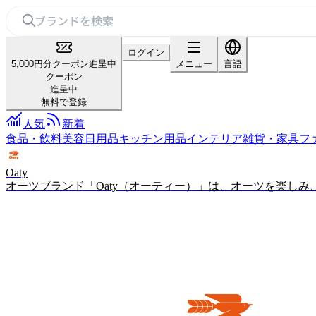
ログイン
5,000円分クーポン進呈中
メニュー
言語
クーポン
進呈中
無料で登録
人気
新着
食品・飲料
美容
日用品
キッチン用品
インテリア雑貨・家具
フ
Oaty
オーツブランド「Oaty（オーティー）」は、オーツを楽し