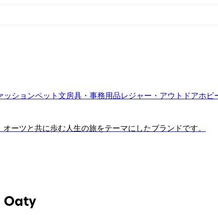
ァッション
ペット
文房具・事務用品
レジャー・アウトドア
ホビ
み、オーツと共に歩む人生の旅をテーマにしたブランドです。
Oaty