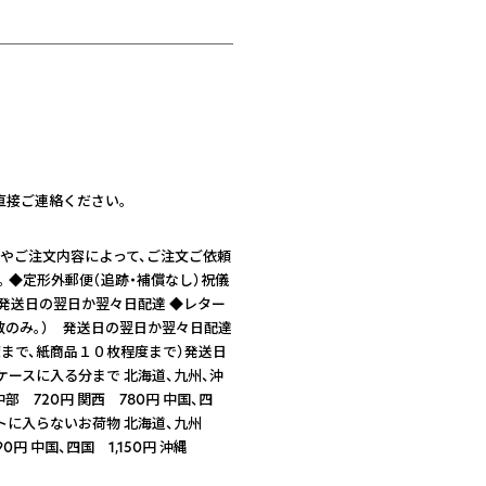
直接ご連絡ください。
数量やご注文内容によって、ご注文ご依頼
 ◆定形外郵便（追跡・補償なし）祝儀
 発送日の翌日か翌々日配達 ◆レター
数のみ。） 発送日の翌日か翌々日配達
度まで、紙商品１０枚程度まで）発送日
ケースに入る分まで 北海道、九州、沖
部 720円 関西 780円 中国、四
クトに入らないお荷物 北海道、九州
90円 中国、四国 1,150円 沖縄