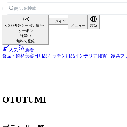
ログイン
5,000円分クーポン進呈中
メニュー
言語
クーポン
進呈中
無料で登録
人気
新着
食品・飲料
美容
日用品
キッチン用品
インテリア雑貨・家具
フ
OTUTUMI