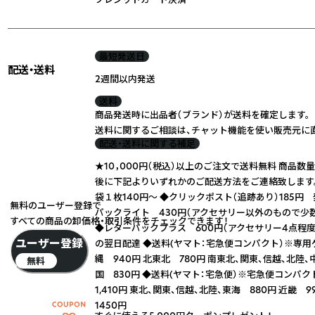
最短発送日
配送・送料
2週間以内発送
送料
商品発送時に出品者（ブランド）が送料を確定します。
送料に関するご相談は、チャット機能を使い販売元に
配送・送料に関する補足
★10，000円（税込）以上のご注文で送料無料 商品
後に下記よりいずれかのご配送方法をご連絡致します。
袋１枚140円〜 ◆クリックポスト（追跡あり）185円
無料のユーザー登録で
パックライト 430円（アクセサリー以外のもので少
すべての商品の卸価格・取引条件をチェックできます！
◆レターパックプラス 600円（アクセサリー4点程
ユーザー登録
の翌日配達 ◆送料(ヤマト：宅急便コンパクト）※専用
縄 940円 北東北 780円 南東北、関東、信越、北陸、中
無料
国 830円 ◆送料(ヤマト：宅急便）※宅急便コンパ
1,410円 東北、関東、信越、北陸、東海 880円 近畿 9
1450円