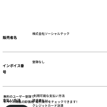
株式会社ソーシャルテック
販売者名
登録なし
インボイス番
号
利用可能な支払い方法
無料のユーザー登録で
支払い方法
請求書払い
,
すべての商品の卸価格・取引条件をチェックできます！
クレジットカード決済