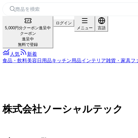
ログイン
5,000円分クーポン進呈中
メニュー
言語
クーポン
進呈中
無料で登録
人気
新着
食品・飲料
美容
日用品
キッチン用品
インテリア雑貨・家具
フ
株式会社ソーシャルテック