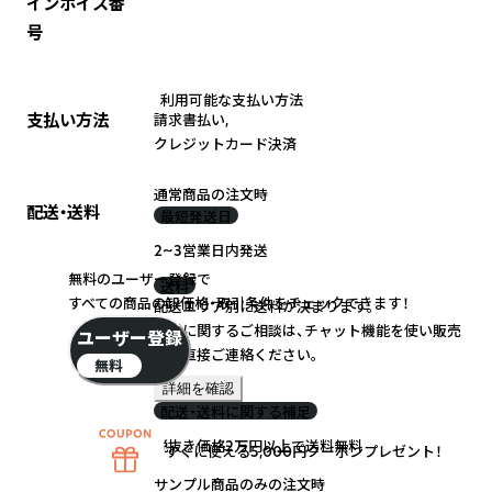
インボイス番
号
利用可能な支払い方法
支払い方法
請求書払い
,
クレジットカード決済
通常商品の注文時
配送・送料
最短発送日
2~3営業日内発送
無料のユーザー登録で
送料
すべての商品の卸価格・取引条件をチェックできます！
配送エリア別に送料が決まります。
送料に関するご相談は、チャット機能を使い販売
ユーザー登録
元に直接ご連絡ください。
無料
詳細を確認
配送・送料に関する補足
税抜き価格2万円以上で送料無料
すぐに使える5,000円クーポンプレゼント！
サンプル商品のみの注文時