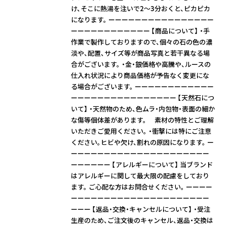
け、そこに熱湯を注いで2～3分おくと、ピカピカ
になります。 ーーーーーーーーーーーーーーーー
ーーーーーーーーーーーー 【商品について】 ・手
作業で製作しておりますので、個々の石の色の濃
淡や、配置、サイズ等が商品写真と若干異なる場
合がございます。 ・金・銀価格や高騰や、ルースの
仕入れ状況により商品価格が予告なく変更にな
る場合がございます。 ーーーーーーーーーーーー
ーーーーーーーーーーーーーーーー 【天然石につ
いて】 ・天然物のため、色ムラ・内包物・表面の細か
な傷等個体差があります。 素材の特性とご理解
いただきご愛用ください。 ・衝撃には特にご注意
ください。ヒビや欠け、割れの原因になります。 ー
ーーーーーーーーーーーーーーーーーーーーー
ーーーーーー 【アレルギーについて】 当ブランド
はアレルギーに関して最大限の配慮をしており
ます。 ご心配な方はお問合せください。 ーーーー
ーーーーーーーーーーーーーーーーーーーーー
ーーー 【返品・交換・キャンセルについて】 ・受注
生産のため、ご注文後のキャンセル、返品・交換は