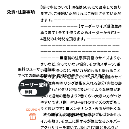
【掛け率について】 現在は60％にて設定しており
免責・注意事項
ますが、ご連絡いただければご検討させていただ
きます。 ーーーーーーーーーーーーーーーーーー
ーーーーーーーーーー 【オーダーサイズ受注生産
承ります】 全て手作りのためオーダーから約3〜
4週間のお時間を頂きます。 ーーーーーーーーー
ーーーーーーーーーーーーーーーーーーー ーー
ーーーーーーーーーーーーーーーーーーーーー
ーーーーー ■指輪の注意事項 指のサイズより小
さいなど、合っていない場合、その他スポーツ、重
無料のユーザー登録で
い荷物を持つなど、強い力が加わると折れること
すべての商品の卸価格・取引条件をチェックできます！
がありますので注意してください。 ■指輪のサイ
ズの注意事項 リングは指を入れる部分（内径の部
ユーザー登録
分です）がピタリと指に吸い付くような感覚があ
無料
るので通常の番数より2番くらい大きい方がつけ
やすいです。（例 #13→#11のサイズの方がちょ
うど良いです） ■メンテナンス ・表面が茶色くな
すぐに使える5,000円クーポンプレゼント！
ったり黒ずんだ場合は、耐熱のボールにアルミホ
イルを敷き、その上に黒ずみが気になるシルバー
アクセサリーを置いて、塩小さじ1ほどをふりか