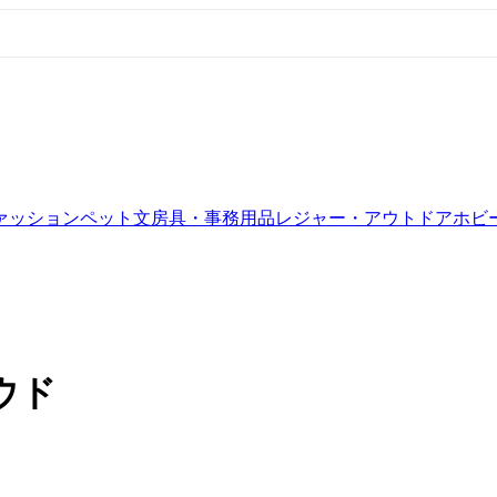
ァッション
ペット
文房具・事務用品
レジャー・アウトドア
ホビ
ウド