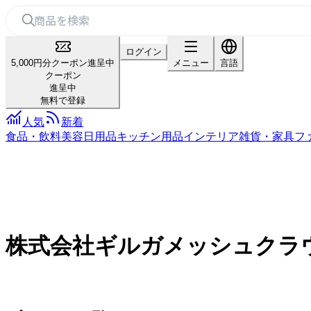
ログイン
5,000円分クーポン進呈中
メニュー
言語
クーポン
進呈中
無料で登録
人気
新着
食品・飲料
美容
日用品
キッチン用品
インテリア雑貨・家具
フ
株式会社ギルガメッシュクラ