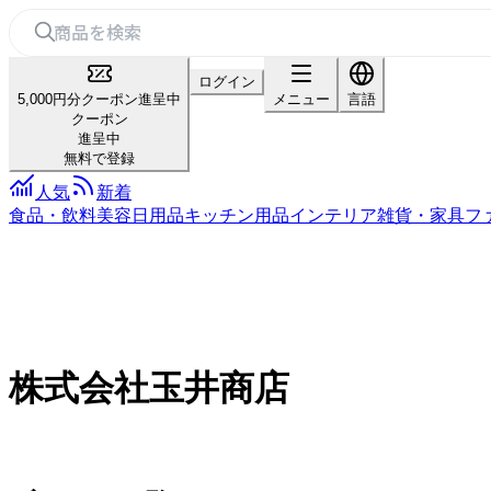
ログイン
5,000円分クーポン進呈中
メニュー
言語
クーポン
進呈中
無料で登録
人気
新着
食品・飲料
美容
日用品
キッチン用品
インテリア雑貨・家具
フ
株式会社玉井商店